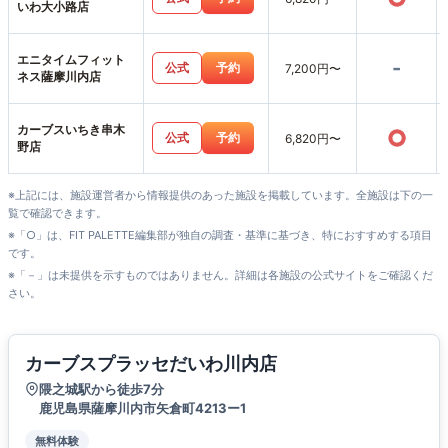
いわ大小路店
エニタイムフィット
-
公式
予約
7,200円〜
ネス薩摩川内店
カーブスいちき串木
○
公式
予約
6,820円〜
野店
※上記には、施設運営者から情報提供のあった施設を掲載しています。全施設は下の一
覧で確認できます。
※「○」は、FIT PALETTE編集部が独自の調査・基準に基づき、特におすすめする項目
です。
※「－」は未提供を示すものではありません。詳細は各施設の公式サイトをご確認くだ
さい。
カーブスプラッセだいわ川内店
隈之城駅から徒歩7分
鹿児島県薩摩川内市矢倉町4213ー1
無料体験