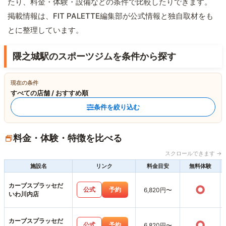
たり、料金・体験・設備などの条件で比較したりできます。
掲載情報は、FIT PALETTE編集部が公式情報と独自取材をも
とに整理しています。
隈之城駅のスポーツジムを条件から探す
現在の条件
すべての店舗 / おすすめ順
条件を絞り込む
料金・体験・特徴を比べる
スクロールできます →
施設名
リンク
料金目安
無料体験
カーブスプラッセだ
○
公式
予約
6,820円〜
いわ川内店
カーブスプラッセだ
○
公式
予約
6,820円〜