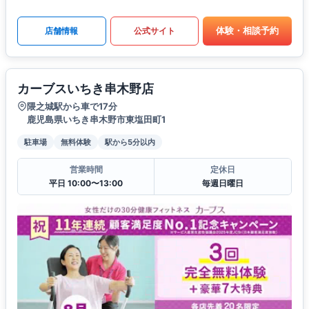
体験・相談予約
店舗情報
公式サイト
カーブスいちき串木野店
隈之城駅から車で17分
鹿児島県いちき串木野市東塩田町1
駐車場
無料体験
駅から5分以内
営業時間
定休日
平日 10:00〜13:00
毎週日曜日