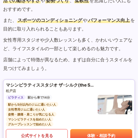
活での動きやすさ
や
姿勢づくり
、
柔軟性
を意識したい人にも
おすすめです。
また、
スポーツのコンディショニング
や
パフォーマンス向上
を
目的に取り入れられることもあります。
女性専用スタジオや少人数レッスンも多く、かわいいウェアな
ど、ライフスタイルの一部として楽しめるのも魅力です。
店舗によって特徴が異なるため、まずは自分に合うスタイルを
見つけてみましょう。
マシンピラティススタジオ ザ･シルク(the SILK)
松戸店
ピラティス
駅から車で14分
駅から5分以内のジムに通いたい人
女性専用ジムに通いたい人
姿勢・腰痛・肩こりが気になる人
マシンピラティスを始めたい人
グループレッスンで始めたい人
公式サイトを見る
体験・相談予約