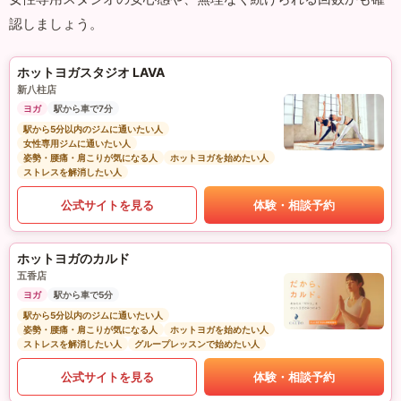
認しましょう。
ホットヨガスタジオ LAVA
新八柱店
ヨガ
駅から車で7分
駅から5分以内のジムに通いたい人
女性専用ジムに通いたい人
姿勢・腰痛・肩こりが気になる人
ホットヨガを始めたい人
ストレスを解消したい人
公式サイトを見る
体験・相談予約
ホットヨガのカルド
五香店
ヨガ
駅から車で5分
駅から5分以内のジムに通いたい人
姿勢・腰痛・肩こりが気になる人
ホットヨガを始めたい人
ストレスを解消したい人
グループレッスンで始めたい人
公式サイトを見る
体験・相談予約