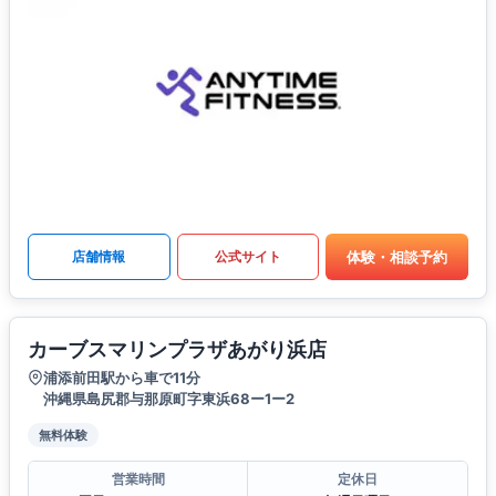
体験・相談予約
店舗情報
公式サイト
カーブスマリンプラザあがり浜店
浦添前田駅から車で11分
沖縄県島尻郡与那原町字東浜68ー1ー2
無料体験
営業時間
定休日