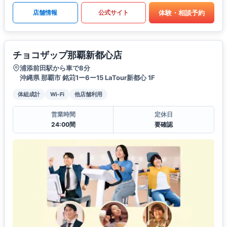
体験・相談予約
店舗情報
公式サイト
チョコザップ那覇新都心店
浦添前田駅から車で8分
沖縄県 那覇市 銘苅1ー6ー15 LaTour新都心 1F
体組成計
Wi-Fi
他店舗利用
営業時間
定休日
24:00間
要確認