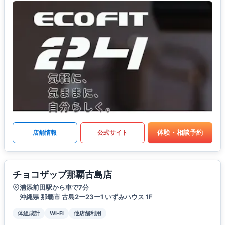
体験・相談予約
店舗情報
公式サイト
チョコザップ那覇古島店
浦添前田駅から車で7分
沖縄県 那覇市 古島2ー23ー1 いずみハウス 1F
体組成計
Wi-Fi
他店舗利用