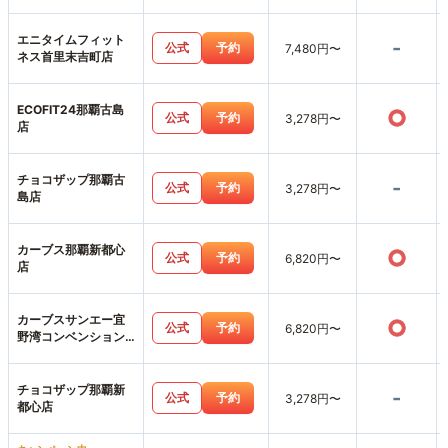
エニタイムフィット
-
公式
予約
7,480円〜
ネス首里末吉町店
ECOFIT24那覇古島
○
公式
予約
3,278円〜
店
チョコザップ那覇古
-
公式
予約
3,278円〜
島店
カーブス那覇新都心
○
公式
予約
6,820円〜
店
カーブスサンエー宜
○
公式
予約
6,820円〜
野湾コンベンション
シティ店
チョコザップ那覇新
-
公式
予約
3,278円〜
都心店