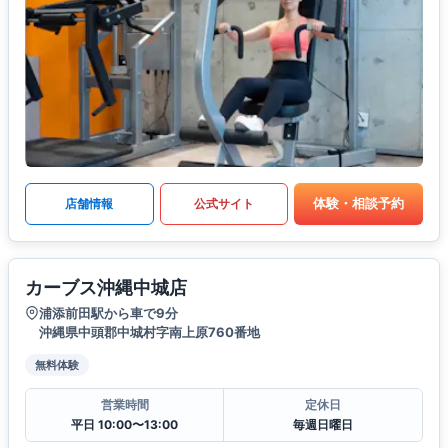
体験・相談予約
店舗情報
公式サイト
カーブス沖縄中城店
浦添前田駅から車で9分
沖縄県中頭郡中城村字南上原760番地
無料体験
営業時間
定休日
平日 10:00〜13:00
毎週日曜日