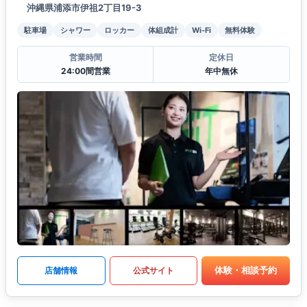
沖縄県浦添市伊祖2丁目19-3
駐車場
シャワー
ロッカー
体組成計
Wi-Fi
無料体験
営業時間
定休日
24:00間営業
年中無休
体験・相談予約
店舗情報
公式サイト