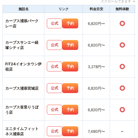
スクロールできます →
施設名
リンク
料金目安
無料体験
カーブス浦添バーク
○
公式
予約
6,820円〜
レー店
カーブスサンエー経
○
公式
予約
6,820円〜
塚シティ店
FiT24イオンタウン伊
○
公式
予約
3,278円〜
祖店
○
公式
予約
カーブス浦添宮城店
6,820円〜
カーブス首里りうぼ
○
公式
予約
6,820円〜
う店
エニタイムフィット
-
公式
予約
7,480円〜
ネス浦添店