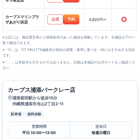
ネス牧志店
カーブスマリンプラ
○
公式
予約
6,820円〜
ザあがり浜店
※上記には、施設運営者から情報提供のあった施設を掲載しています。全施設は下の一
覧で確認できます。
※「○」は、FIT PALETTE編集部が独自の調査・基準に基づき、特におすすめする項目
です。
※「－」は未提供を示すものではありません。詳細は各施設の公式サイトをご確認くだ
さい。
カーブス浦添バークレー店
浦添前田駅から徒歩15分
沖縄県浦添市当山2丁目2-11
駐車場
無料体験
営業時間
定休日
平日 10:00〜13:00
毎週日曜日