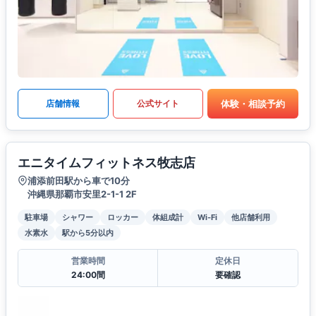
体験・相談予約
店舗情報
公式サイト
エニタイムフィットネス牧志店
浦添前田駅から車で10分
沖縄県那覇市安里2-1-1 2F
駐車場
シャワー
ロッカー
体組成計
Wi-Fi
他店舗利用
水素水
駅から5分以内
営業時間
定休日
24:00間
要確認