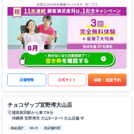
体験・相談予約
店舗情報
公式サイト
チョコザップ宜野湾大山店
浦添前田駅から車で9分
沖縄県 宜野湾市 大山5ー2ー1 大山店舗 1F
体組成計
Wi-Fi
他店舗利用