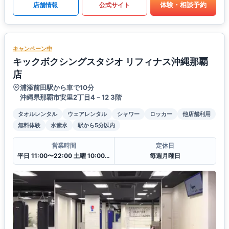
体験・相談予約
店舗情報
公式サイト
キャンペーン中
キックボクシングスタジオ リフィナス沖縄那覇
店
浦添前田駅から車で10分
沖縄県那覇市安里2丁目4－12 3階
タオルレンタル
ウェアレンタル
シャワー
ロッカー
他店舗利用
無料体験
水素水
駅から5分以内
営業時間
定休日
平日 11:00〜22:00 土曜 10:00〜20:00 日・祝 10:00〜18:00
毎週月曜日