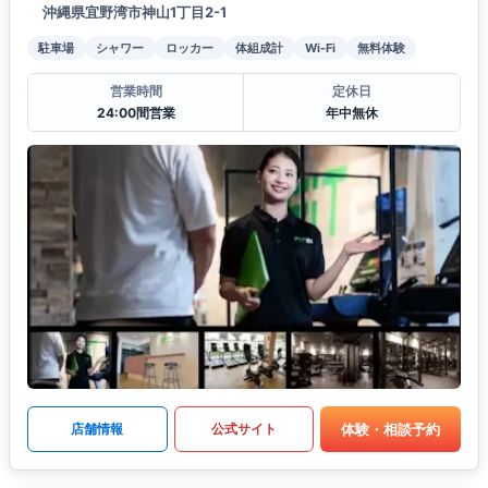
沖縄県宜野湾市神山1丁目2-1
駐車場
シャワー
ロッカー
体組成計
Wi-Fi
無料体験
営業時間
定休日
24:00間営業
年中無休
体験・相談予約
店舗情報
公式サイト