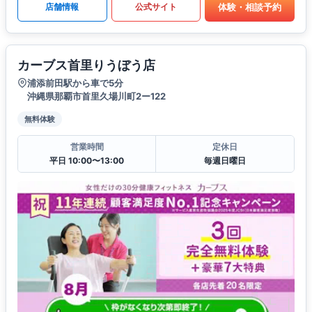
体験・相談予約
店舗情報
公式サイト
カーブス首里りうぼう店
浦添前田駅から車で5分
沖縄県那覇市首里久場川町2ー122
無料体験
営業時間
定休日
平日 10:00〜13:00
毎週日曜日