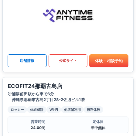
体験・相談予約
店舗情報
公式サイト
ECOFIT24那覇古島店
浦添前田駅から車で6分
沖縄県那覇市古島2丁目28-2佐辺ビル1階
ロッカー
体組成計
Wi-Fi
他店舗利用
無料体験
営業時間
定休日
24:00間
年中無休