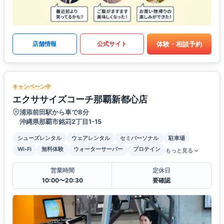
体験・相談予約
店舗情報
公式サイト
キャンペーン中
エクササイズコーチ那覇新都心店
浦添前田駅から車で8分
沖縄県那覇市銘苅2丁目1-15
シューズレンタル
ウェアレンタル
セミパーソナル
駐車場
Wi-Fi
無料体験
ウォーターサーバー
プロテイン
もっと見る
営業時間
定休日
10:00〜20:30
要確認