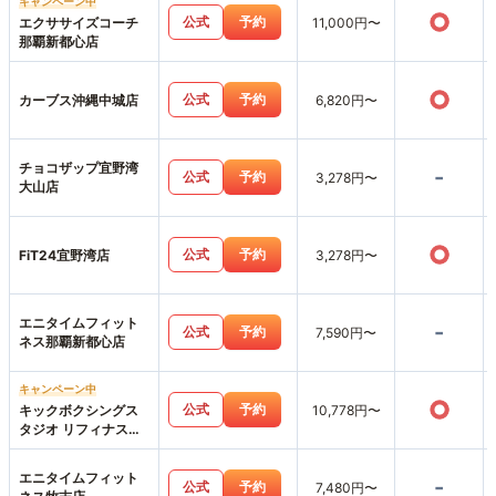
キャンペーン中
○
公式
予約
エクササイズコーチ
11,000円〜
那覇新都心店
○
公式
予約
カーブス沖縄中城店
6,820円〜
チョコザップ宜野湾
-
公式
予約
3,278円〜
大山店
○
公式
予約
FiT24宜野湾店
3,278円〜
エニタイムフィット
-
公式
予約
7,590円〜
ネス那覇新都心店
キャンペーン中
○
公式
予約
キックボクシングス
10,778円〜
タジオ リフィナス沖
縄那覇店
エニタイムフィット
-
公式
予約
7,480円〜