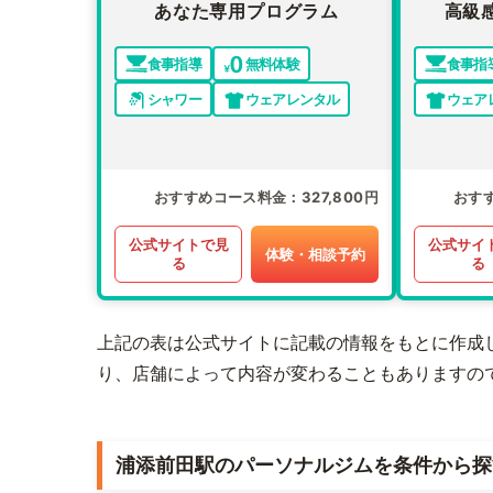
あなた専用プログラム
高級
食事指導
無料体験
食事指
シャワー
ウェアレンタル
ウェア
おすすめコース料金
327,800円
おす
公式サイトで見
公式サイ
体験・相談予約
る
る
上記の表は公式サイトに記載の情報をもとに作成
り、店舗によって内容が変わることもありますの
浦添前田駅のパーソナルジムを条件から探