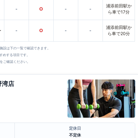
浦添前田駅か
-
○
-
-
ら車で17分
浦添前田駅か
〜
-
○
-
-
ら車で20分
全施設は下の一覧で確認できます。
すすめする項目です。
をご確認ください。
宜野湾店
定休日
不定休