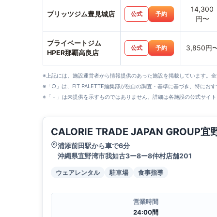
14,300
プリッツジム豊見城店
公式
予約
円〜
プライベートジム
3,850円
公式
予約
HPER那覇高良店
※上記には、施設運営者から情報提供のあった施設を掲載しています。
※「○」は、FIT PALETTE編集部が独自の調査・基準に基づき、特にお
※「－」は未提供を示すものではありません。詳細は各施設の公式サイト
CALORIE TRADE JAPAN GROUP
浦添前田駅から車で6分
沖縄県宜野湾市我如古3ー8ー8仲村店舗201
ウェアレンタル
駐車場
食事指導
営業時間
24:00間