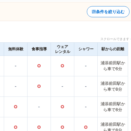
条件を絞り込む
スクロールできます 
ウェア
無料体験
食事指導
シャワー
駅からの距離
レンタル
浦添前田駅か
-
○
○
-
ら車で6分
浦添前田駅か
-
○
-
-
ら車で8分
浦添前田駅か
○
-
○
-
ら車で8分
浦添前田駅か
○
○
○
○
ら車で8分