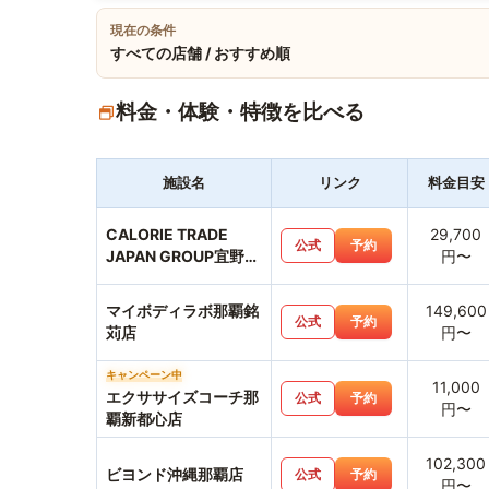
現在の条件
すべての店舗 / おすすめ順
料金・体験・特徴を比べる
施設名
リンク
料金目安
CALORIE TRADE
29,700
公式
予約
JAPAN GROUP宜野湾
円〜
店
マイボディラボ那覇銘
149,600
公式
予約
苅店
円〜
キャンペーン中
11,000
エクササイズコーチ那
公式
予約
円〜
覇新都心店
102,300
ビヨンド沖縄那覇店
公式
予約
円〜