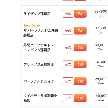
327,800
ライザップ那覇店
公式
予約
円〜
キャンペーン中
17,600
ザ パーソナルジム沖縄
公式
予約
円〜
那覇店
外間パーソナルトレー
60,000
公式
予約
ニングジム那覇店
円〜
14,300
プリッツジム那覇店
公式
予約
円〜
28,000
パーソナルジム イチ
公式
予約
円〜
マイボディラボ那覇小
149,600
公式
予約
禄店
円〜