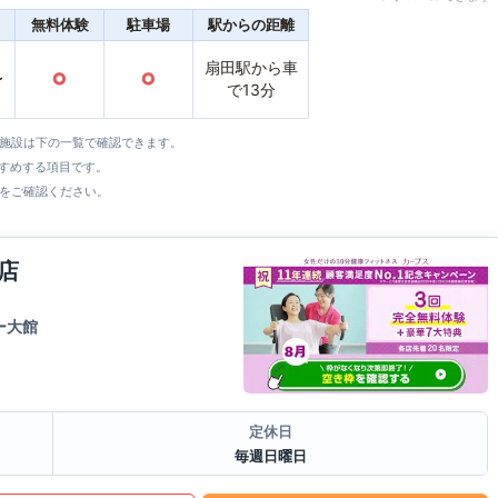
無料体験
駐車場
駅からの距離
扇田駅から車
〜
○
○
で13分
全施設は下の一覧で確認できます。
すすめする項目です。
をご確認ください。
店
ー大館
定休日
毎週日曜日