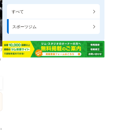
すべて
スポーツジム
7
掲
→