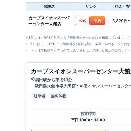
施設名
リンク
料金目安
カーブスイオンスーパ
6,820円
公式
予約
ーセンター大館店
※上記には、施設運営者から情報提供のあった施設を掲載しています。
※「○」は、FIT PALETTE編集部が独自の調査・基準に基づき、特にお
※「－」は未提供を示すものではありません。詳細は各施設の公式サイト
カーブスイオンスーパーセンター大館
扇田駅から車で13分
秋田県大館市字大田面238番イオンスーパーセンタ
駐車場
無料体験
営業時間
平日 10:00〜13:00