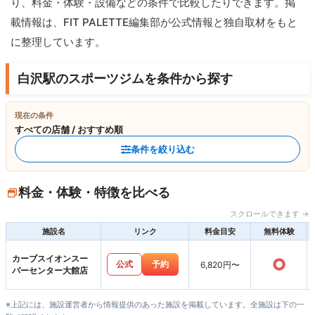
り、料金・体験・設備などの条件で比較したりできます。掲
載情報は、FIT PALETTE編集部が公式情報と独自取材をもと
に整理しています。
白沢駅のスポーツジムを条件から探す
現在の条件
すべての店舗 / おすすめ順
条件を絞り込む
料金・体験・特徴を比べる
スクロールできます →
施設名
リンク
料金目安
無料体験
カーブスイオンスー
○
公式
予約
6,820円〜
パーセンター大館店
※上記には、施設運営者から情報提供のあった施設を掲載しています。全施設は下の一