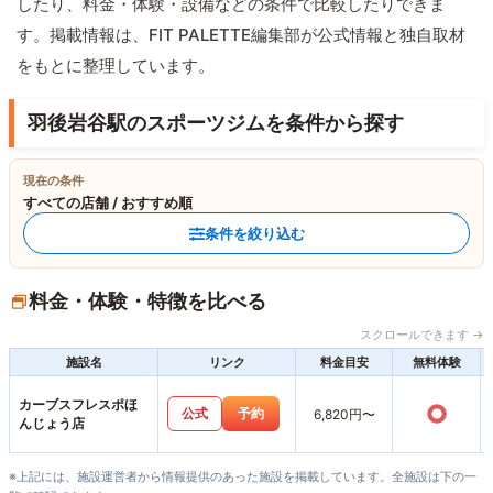
したり、料金・体験・設備などの条件で比較したりできま
す。掲載情報は、FIT PALETTE編集部が公式情報と独自取材
をもとに整理しています。
羽後岩谷駅のスポーツジムを条件から探す
現在の条件
すべての店舗 / おすすめ順
条件を絞り込む
料金・体験・特徴を比べる
スクロールできます →
施設名
リンク
料金目安
無料体験
カーブスフレスポほ
○
公式
予約
6,820円〜
んじょう店
※上記には、施設運営者から情報提供のあった施設を掲載しています。全施設は下の一