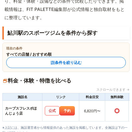
り、料金・体験・設備などの条件で比較したりできます。掲
載情報は、FIT PALETTE編集部が公式情報と独自取材をもと
に整理しています。
鮎川駅のスポーツジムを条件から探す
現在の条件
すべての店舗 / おすすめ順
条件を絞り込む
料金・体験・特徴を比べる
スクロールできます →
施設名
リンク
料金目安
無料体験
カーブスフレスポほ
○
公式
予約
6,820円〜
んじょう店
※上記には、施設運営者から情報提供のあった施設を掲載しています。全施設は下の一