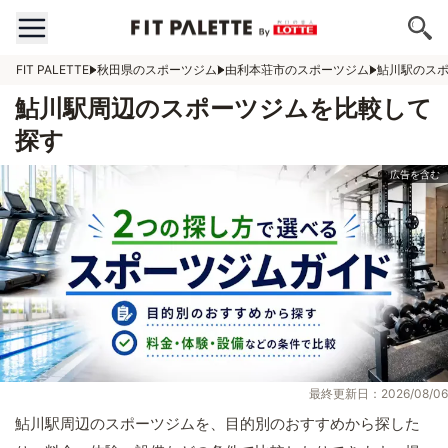
FIT PALETTE
秋田県のスポーツジム
由利本荘市のスポーツジム
鮎川駅のス
鮎川駅周辺のスポーツジムを比較して
探す
最終更新日：2026/08/06
鮎川駅周辺のスポーツジムを、目的別のおすすめから探した