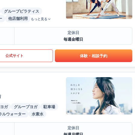
グループピラティス
ー
他店舗利用
もっと見る
定休日
毎週金曜日
体験・相談予約
公式サイト
階
ヨガ
グループヨガ
駐車場
ラルウォーター
水素水
定休日
毎週月曜日