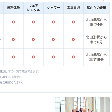
ウェア
無料体験
シャワー
常温ヨガ
駅からの距離
レンタル
北山形駅から
〜
○
○
○
○
車で4分
北山形駅から
〜
○
○
○
○
車で6分
北山形駅から
〜
○
○
○
○
車で19分
全施設は下の一覧で確認できます。
すすめする項目です。
をご確認ください。