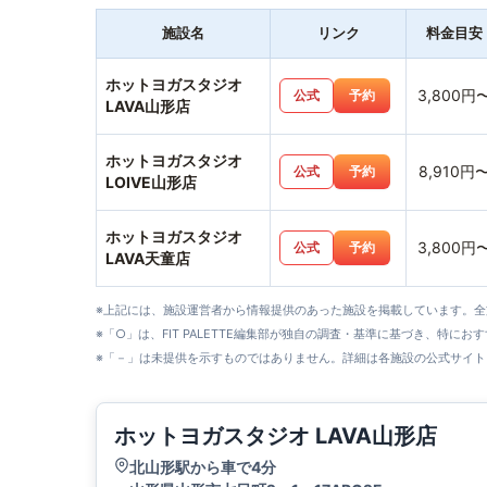
施設名
リンク
料金目安
ホットヨガスタジオ
3,800円
公式
予約
LAVA山形店
ホットヨガスタジオ
8,910円
公式
予約
LOIVE山形店
ホットヨガスタジオ
3,800円
公式
予約
LAVA天童店
※上記には、施設運営者から情報提供のあった施設を掲載しています。
※「○」は、FIT PALETTE編集部が独自の調査・基準に基づき、特にお
※「－」は未提供を示すものではありません。詳細は各施設の公式サイト
ホットヨガスタジオ LAVA山形店
北山形駅から車で4分