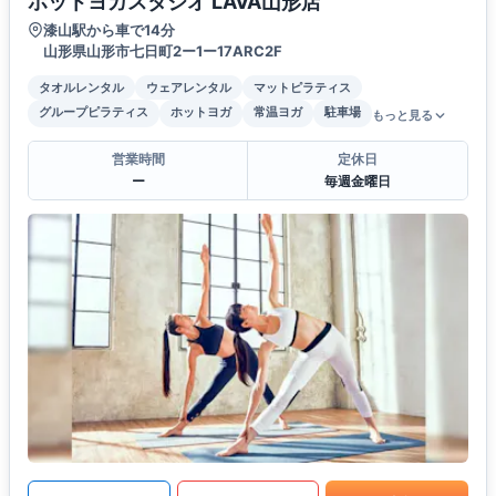
ホットヨガスタジオ LAVA山形店
漆山駅から車で14分
山形県山形市七日町2ー1ー17ARC2F
タオルレンタル
ウェアレンタル
マットピラティス
グループピラティス
ホットヨガ
常温ヨガ
駐車場
もっと見る
営業時間
定休日
ー
毎週金曜日