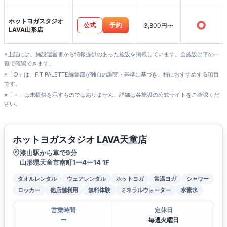
ホットヨガスタジオ
○
公式
予約
3,800円〜
LAVA山形店
※上記には、施設運営者から情報提供のあった施設を掲載しています。全施設は下の一
覧で確認できます。
※「○」は、FIT PALETTE編集部が独自の調査・基準に基づき、特におすすめする項目
です。
※「－」は未提供を示すものではありません。詳細は各施設の公式サイトをご確認くだ
さい。
ホットヨガスタジオ LAVA天童店
漆山駅から車で9分
山形県天童市南町1ー4ー14 1F
タオルレンタル
ウェアレンタル
ホットヨガ
常温ヨガ
シャワー
ロッカー
他店舗利用
無料体験
ミネラルウォーター
水素水
営業時間
定休日
ー
毎週火曜日