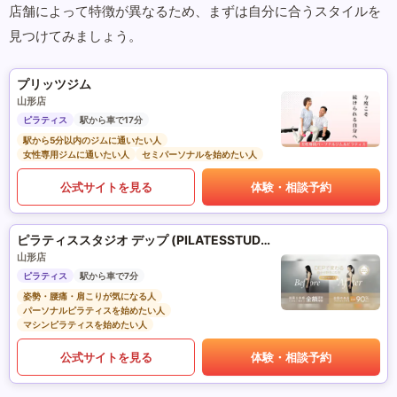
店舗によって特徴が異なるため、まずは自分に合うスタイルを
見つけてみましょう。
プリッツジム
山形店
ピラティス
駅から車で17分
駅から5分以内のジムに通いたい人
女性専用ジムに通いたい人
セミパーソナルを始めたい人
公式サイトを見る
体験・相談予約
ピラティススタジオ デップ (PILATESSTUDIO DEP)
山形店
ピラティス
駅から車で7分
姿勢・腰痛・肩こりが気になる人
パーソナルピラティスを始めたい人
マシンピラティスを始めたい人
公式サイトを見る
体験・相談予約