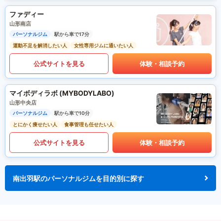
ファディー
山形南店
パーソナルジム
駅から車で17分
運動不足を解消したい人
女性専用ジムに通いたい人
公式サイトを見る
体験・相談予約
マイボディラボ (MYBODYLABO)
山形中央店
パーソナルジム
駅から車で10分
とにかく痩せたい人
食事管理も任せたい人
公式サイトを見る
体験・相談予約
南出羽駅のパーソナルジムを目的別に探す