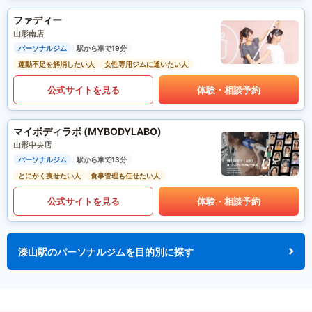
ファディー
山形南店
パーソナルジム
駅から車で19分
運動不足を解消したい人
女性専用ジムに通いたい人
公式サイトを見る
体験・相談予約
マイボディラボ (MYBODYLABO)
山形中央店
パーソナルジム
駅から車で13分
とにかく痩せたい人
食事管理も任せたい人
公式サイトを見る
体験・相談予約
漆山駅のパーソナルジムを目的別に探す