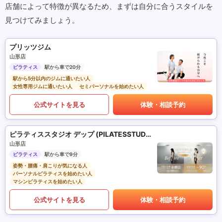
店舗によって特徴が異なるため、まずは自分に合うスタイルを
見つけてみましょう。
プリッツジム
山形店
ピラティス
駅から車で20分
駅から5分以内のジムに通いたい人
女性専用ジムに通いたい人
セミパーソナルを始めたい人
公式サイトを見る
体験・相談予約
ピラティススタジオ デップ (PILATESSTUDIO DEP)
山形店
ピラティス
駅から車で9分
姿勢・腰痛・肩こりが気になる人
パーソナルピラティスを始めたい人
マシンピラティスを始めたい人
公式サイトを見る
体験・相談予約