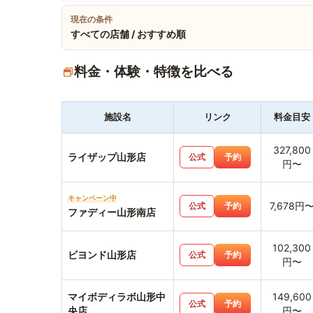
現在の条件
すべての店舗 / おすすめ順
料金・体験・特徴を比べる
施設名
リンク
料金目安
327,800
ライザップ山形店
公式
予約
円〜
キャンペーン中
7,678円
公式
予約
ファディー山形南店
102,300
ビヨンド山形店
公式
予約
円〜
マイボディラボ山形中
149,600
公式
予約
央店
円〜