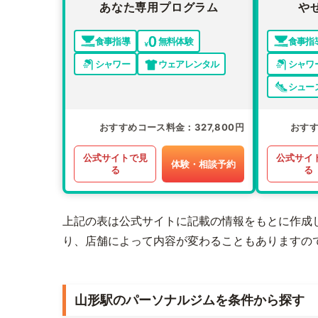
あなた専用プログラム
や
食事指導
無料体験
食事指
シャワー
ウェアレンタル
シャワ
シュー
おすすめコース料金
327,800円
おす
公式サイトで見
公式サイ
体験・相談予約
る
る
上記の表は公式サイトに記載の情報をもとに作成
り、店舗によって内容が変わることもありますの
山形駅のパーソナルジムを条件から探す