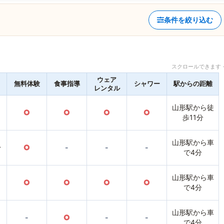
条件を絞り込む
スクロールできます 
ウェア
無料体験
食事指導
シャワー
駅からの距離
レンタル
山形駅から徒
○
○
○
○
歩11分
山形駅から車
〜
○
-
-
-
で4分
山形駅から車
○
○
○
○
で4分
山形駅から車
-
○
-
-
で4分