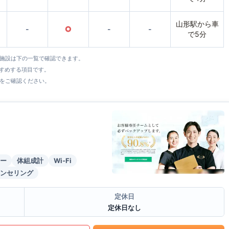
山形駅から車
-
○
-
-
で5分
全施設は下の一覧で確認できます。
すすめする項目です。
をご確認ください。
ー
体組成計
Wi-Fi
ンセリング
定休日
定休日なし