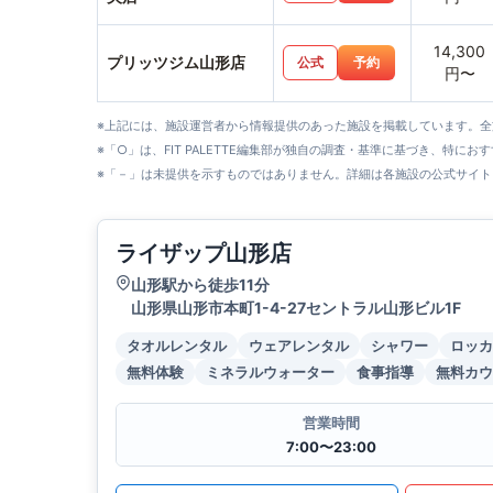
14,300
プリッツジム山形店
公式
予約
円〜
※上記には、施設運営者から情報提供のあった施設を掲載しています。
※「○」は、FIT PALETTE編集部が独自の調査・基準に基づき、特にお
※「－」は未提供を示すものではありません。詳細は各施設の公式サイト
ライザップ山形店
山形駅から徒歩11分
山形県山形市本町1-4-27セントラル山形ビル1F
タオルレンタル
ウェアレンタル
シャワー
ロッカ
無料体験
ミネラルウォーター
食事指導
無料カウ
営業時間
7:00〜23:00