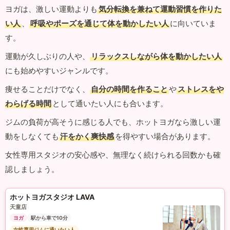
ヨガは、激しい運動よりも
気分転換を兼ねて運動習慣を作りた
い人
、
呼吸やポーズを通じて体を動かしたい人
に向いていま
す。
運動が久しぶりの人や、
リラックスしながら体を動かしたい人
にも始めやすいジャンルです。
痩せることだけでなく、
自分の時間を作ること
や
ストレスをや
わらげる時間
として通いたい人にも合います。
ジムの負荷が高そうに感じる人でも、ホットヨガなら激しい運
動をしなくても
汗をかく爽快感
を得やすい場合があります。
女性専用スタジオの安心感や、無理なく続けられる回数かも確
認しましょう。
ホットヨガスタジオ LAVA
天童店
ヨガ
駅から車で10分
女性専用ジムに通いたい人