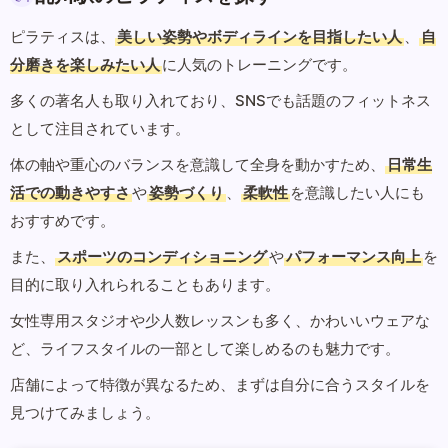
ピラティスは、
美しい姿勢やボディラインを目指したい人
、
自
分磨きを楽しみたい人
に人気のトレーニングです。
多くの著名人も取り入れており、SNSでも話題のフィットネス
として注目されています。
体の軸や重心のバランスを意識して全身を動かすため、
日常生
活での動きやすさ
や
姿勢づくり
、
柔軟性
を意識したい人にも
おすすめです。
また、
スポーツのコンディショニング
や
パフォーマンス向上
を
目的に取り入れられることもあります。
女性専用スタジオや少人数レッスンも多く、かわいいウェアな
ど、ライフスタイルの一部として楽しめるのも魅力です。
店舗によって特徴が異なるため、まずは自分に合うスタイルを
見つけてみましょう。