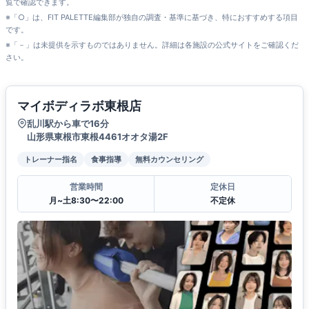
覧で確認できます。
※「○」は、FIT PALETTE編集部が独自の調査・基準に基づき、特におすすめする項目
です。
※「－」は未提供を示すものではありません。詳細は各施設の公式サイトをご確認くだ
さい。
マイボディラボ東根店
乱川駅から車で16分
山形県東根市東根4461オオタ湯2F
トレーナー指名
食事指導
無料カウンセリング
営業時間
定休日
月~土8:30〜22:00
不定休