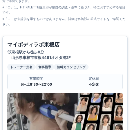
覧で確認できます。
※「○」は、FIT PALETTE編集部が独自の調査・基準に基づき、特におすすめする項目
です。
※「－」は未提供を示すものではありません。詳細は各施設の公式サイトをご確認くだ
さい。
マイボディラボ東根店
東根駅から徒歩8分
山形県東根市東根4461オオタ湯2F
トレーナー指名
食事指導
無料カウンセリング
営業時間
定休日
月~土8:30〜22:00
不定休