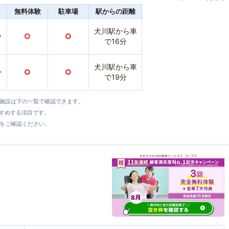
無料体験
駐車場
駅からの距離
犬川駅から車
〜
○
○
で16分
犬川駅から車
〜
○
○
で19分
全施設は下の一覧で確認できます。
すすめする項目です。
をご確認ください。