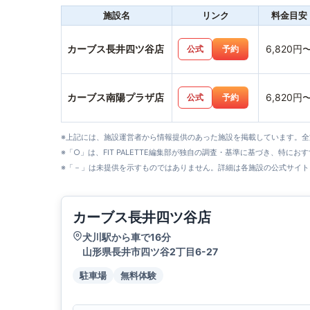
施設名
リンク
料金目安
カーブス長井四ツ谷店
6,820円
公式
予約
カーブス南陽プラザ店
6,820円
公式
予約
※上記には、施設運営者から情報提供のあった施設を掲載しています。
※「○」は、FIT PALETTE編集部が独自の調査・基準に基づき、特にお
※「－」は未提供を示すものではありません。詳細は各施設の公式サイト
カーブス長井四ツ谷店
犬川駅から車で16分
山形県長井市四ツ谷2丁目6-27
駐車場
無料体験