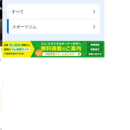
すべて
スポーツジム
7
掲
→