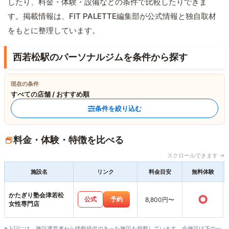
したり、料金・体験・設備などの条件で比較したりできま
す。掲載情報は、FIT PALETTE編集部が公式情報と独自取材
をもとに整理しています。
西若松駅のパーソナルジムを条件から探す
現在の条件
すべての店舗 / おすすめ順
条件を絞り込む
料金・体験・特徴を比べる
スクロールできます →
施設名
リンク
料金目安
無料体験
かたぎり塾会津若松
○
公式
予約
8,800円〜
女性専門店
※上記には、施設運営者から情報提供のあった施設を掲載しています。全施設は下の一