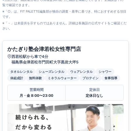
覧で確認できます。
※「○」は、FIT PALETTE編集部が独自の調査・基準に基づき、特におすすめする項目
です。
※「－」は未提供を示すものではありません。詳細は各施設の公式サイトをご確認くだ
さい。
かたぎり塾会津若松女性専門店
西若松駅から車で4分
福島県会津若松市門田町大字黒岩大坪5
タオルレンタル
シューズレンタル
ウェアレンタル
シャワー
体組成計
無料体験
ミネラルウォーター
プロテイン
食事指導
営業時間
定休日
月・金 8:00〜23:00
定休日なし