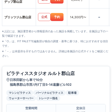
デップ郡山店
-
公式
予約
プリッツジム郡山店
14,300円〜
※上記には、施設運営者から情報提供のあった施設を掲載しています。全施設は下の一
覧で確認できます。
※「○」は、FIT PALETTE編集部が独自の調査・基準に基づき、特におすすめする項目
です。
※「－」は未提供を示すものではありません。詳細は各施設の公式サイトをご確認くだ
さい。
ピラティススタジオ ルルト郡山店
日和田駅から車で10分
福島県郡山市⻄ﾉ内1丁目5-14遠藤ビル102
マシンピラティス
パーソナルピラティス
駐車場
ウォーターサーバー
トレーナー指名
営業時間
定休日