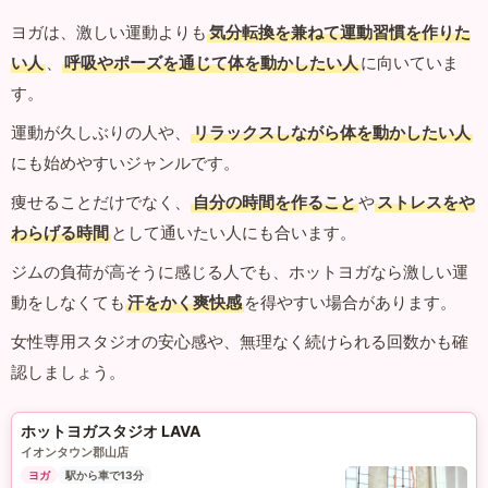
ヨガは、激しい運動よりも
気分転換を兼ねて運動習慣を作りた
い人
、
呼吸やポーズを通じて体を動かしたい人
に向いていま
す。
運動が久しぶりの人や、
リラックスしながら体を動かしたい人
にも始めやすいジャンルです。
痩せることだけでなく、
自分の時間を作ること
や
ストレスをや
わらげる時間
として通いたい人にも合います。
ジムの負荷が高そうに感じる人でも、ホットヨガなら激しい運
動をしなくても
汗をかく爽快感
を得やすい場合があります。
女性専用スタジオの安心感や、無理なく続けられる回数かも確
認しましょう。
ホットヨガスタジオ LAVA
イオンタウン郡山店
ヨガ
駅から車で13分