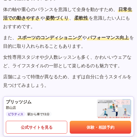
体の軸や重心のバランスを意識して全身を動かすため、
日常生
活での動きやすさ
や
姿勢づくり
、
柔軟性
を意識したい人にも
おすすめです。
また、
スポーツのコンディショニング
や
パフォーマンス向上
を
目的に取り入れられることもあります。
女性専用スタジオや少人数レッスンも多く、かわいいウェアな
ど、ライフスタイルの一部として楽しめるのも魅力です。
店舗によって特徴が異なるため、まずは自分に合うスタイルを
見つけてみましょう。
プリッツジム
郡山店
ピラティス
駅から車で13分
公式サイトを見る
体験・相談予約