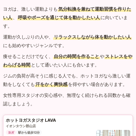
ヨガは、激しい運動よりも
気分転換を兼ねて運動習慣を作りた
い人
、
呼吸やポーズを通じて体を動かしたい人
に向いていま
す。
運動が久しぶりの人や、
リラックスしながら体を動かしたい人
にも始めやすいジャンルです。
痩せることだけでなく、
自分の時間を作ること
や
ストレスをや
わらげる時間
として通いたい人にも合います。
ジムの負荷が高そうに感じる人でも、ホットヨガなら激しい運
動をしなくても
汗をかく爽快感
を得やすい場合があります。
女性専用スタジオの安心感や、無理なく続けられる回数かも確
認しましょう。
ホットヨガスタジオ LAVA
イオンタウン郡山店
ヨガ
駅から徒歩12分