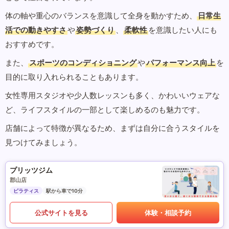
体の軸や重心のバランスを意識して全身を動かすため、
日常生
活での動きやすさ
や
姿勢づくり
、
柔軟性
を意識したい人にも
おすすめです。
また、
スポーツのコンディショニング
や
パフォーマンス向上
を
目的に取り入れられることもあります。
女性専用スタジオや少人数レッスンも多く、かわいいウェアな
ど、ライフスタイルの一部として楽しめるのも魅力です。
店舗によって特徴が異なるため、まずは自分に合うスタイルを
見つけてみましょう。
プリッツジム
郡山店
ピラティス
駅から車で10分
公式サイトを見る
体験・相談予約