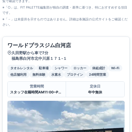
覧で確認できます。
※「○」は、FIT PALETTE編集部が独自の調査・基準に基づき、特におすすめする項目
です。
※「－」は未提供を示すものではありません。詳細は各施設の公式サイトをご確認くだ
さい。
ワールドプラスジム白河店
久田野駅から車で7分
福島県白河市北中川原１７１-１
タオルレンタル
駐車場
シャワー
ロッカー
体組成計
Wi-Fi
他店舗利用
無料体験
水素水
プロテイン
24時間営業
営業時間
定休日
スタッフ在籍時間AM11:00~PM20:00
年中無休