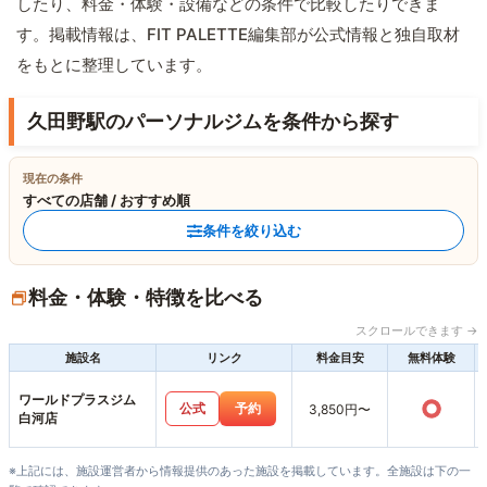
したり、料金・体験・設備などの条件で比較したりできま
す。掲載情報は、FIT PALETTE編集部が公式情報と独自取材
をもとに整理しています。
久田野駅のパーソナルジムを条件から探す
現在の条件
すべての店舗 / おすすめ順
条件を絞り込む
料金・体験・特徴を比べる
スクロールできます →
施設名
リンク
料金目安
無料体験
ワールドプラスジム
○
公式
予約
3,850円〜
白河店
※上記には、施設運営者から情報提供のあった施設を掲載しています。全施設は下の一