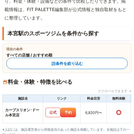
り、料金・体験・設備などの条件で比較したりできます。掲
載情報は、FIT PALETTE編集部が公式情報と独自取材をもと
に整理しています。
本宮駅のスポーツジムを条件から探す
現在の条件
すべての店舗 / おすすめ順
条件を絞り込む
料金・体験・特徴を比べる
スクロールできます →
施設名
リンク
料金目安
無料体験
カーブスリオン･ドー
○
公式
予約
6,820円〜
ル本宮店
※上記には、施設運営者から情報提供のあった施設を掲載しています。全施設は下の一