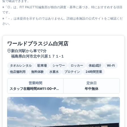
覧で確認できます。
※「○」は、FIT PALETTE編集部が独自の調査・基準に基づき、特におすすめする項目
です。
※「－」は未提供を示すものではありません。詳細は各施設の公式サイトをご確認くだ
さい。
ワールドプラスジム白河店
新白河駅から車で7分
福島県白河市北中川原１７１-１
タオルレンタル
駐車場
シャワー
ロッカー
体組成計
Wi-Fi
他店舗利用
無料体験
水素水
プロテイン
24時間営業
営業時間
定休日
スタッフ在籍時間AM11:00~PM20:00
年中無休