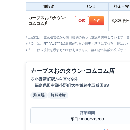
施設名
リンク
料金目安
カーブスおのタウン･
6,820円
公式
予約
コムコム店
※上記には、施設運営者から情報提供のあった施設を掲載しています。
※「○」は、FIT PALETTE編集部が独自の調査・基準に基づき、特にお
※「－」は未提供を示すものではありません。詳細は各施設の公式サイト
カーブスおのタウン･コムコム店
小野新町駅から車で9分
福島県田村郡小野町大字飯豊字五反田63
駐車場
無料体験
営業時間
平日 10:00〜13:00