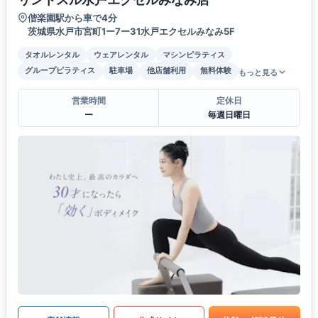
偕楽園駅から車で4分
茨城県水戸市宮町1ー7ー31水戸エクセルみなみ5F
タオルレンタル
ウェアレンタル
マシンピラティス
グループピラティス
駐車場
他店舗利用
無料体験
もっと見る
営業時間
定休日
ー
毎週日曜日