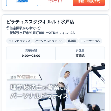
体験・相談予約
店舗情報
公式サイト
ピラティススタジオ ルルト水戸店
偕楽園駅から車で9分
茨城県水戸市笠原町1551ー2TKオフィス1 2A
マシンピラティス
パーソナルピラティス
駐車場
トレーナー指名
営業時間
定休日
9:00〜21:00
要確認