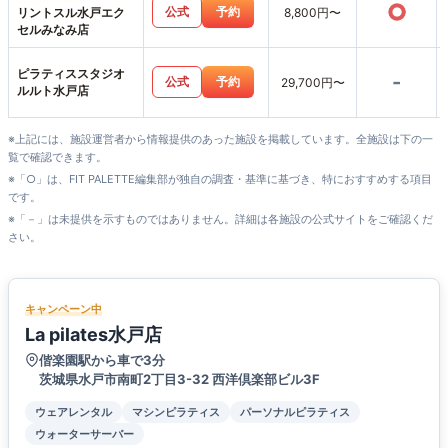
○
公式
予約
リントスル水戸エク
8,800円〜
セルみなみ店
ピラティススタジオ
-
公式
予約
29,700円〜
ルルト水戸店
※上記には、施設運営者から情報提供のあった施設を掲載しています。全施設は下の一
覧で確認できます。
※「○」は、FIT PALETTE編集部が独自の調査・基準に基づき、特におすすめする項目
です。
※「－」は未提供を示すものではありません。詳細は各施設の公式サイトをご確認くだ
さい。
キャンペーン中
La pilates水戸店
偕楽園駅から車で3分
茨城県水戸市南町2丁目3-32 西洋倶楽部ビル3F
ウェアレンタル
マシンピラティス
パーソナルピラティス
ウォーターサーバー