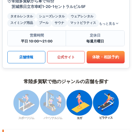
常陸多賀駅から車で10分
茨城県日立市幸町1-20-1セントラルビル5F
タオルレンタル
シューズレンタル
ウェアレンタル
スイミング用品
プール
サウナ
マットピラティス
もっと見る
営業時間
定休日
平日 10:00〜21:00
毎週月曜日
体験・相談予約
店舗情報
公式サイト
常陸多賀駅で他のジャンルの店舗を探す
ピラティス
スポーツジム
パーソナルジム
ヨガ