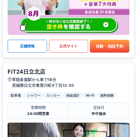
体験・相談予約
店舗情報
公式サイト
FiT24日立北店
常陸多賀駅から車で18分
茨城県日立市東滑川町4丁目12-30
駐車場
シャワー
ロッカー
体組成計
Wi-Fi
無料体験
営業時間
定休日
24:00間営業
年中無休