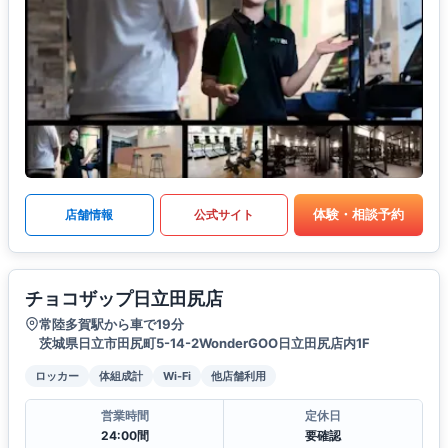
体験・相談予約
店舗情報
公式サイト
チョコザップ日立田尻店
常陸多賀駅から車で19分
茨城県日立市田尻町5-14-2WonderGOO日立田尻店内1F
ロッカー
体組成計
Wi-Fi
他店舗利用
営業時間
定休日
24:00間
要確認