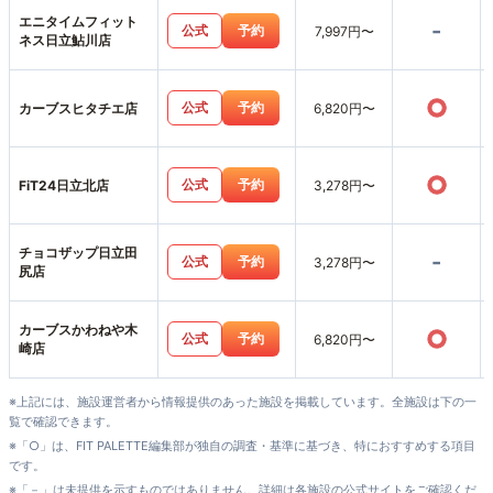
エニタイムフィット
-
公式
予約
7,997円〜
ネス日立鮎川店
○
公式
予約
カーブスヒタチエ店
6,820円〜
○
公式
予約
FiT24日立北店
3,278円〜
チョコザップ日立田
-
公式
予約
3,278円〜
尻店
カーブスかわねや木
○
公式
予約
6,820円〜
崎店
※上記には、施設運営者から情報提供のあった施設を掲載しています。全施設は下の一
覧で確認できます。
※「○」は、FIT PALETTE編集部が独自の調査・基準に基づき、特におすすめする項目
です。
※「－」は未提供を示すものではありません。詳細は各施設の公式サイトをご確認くだ