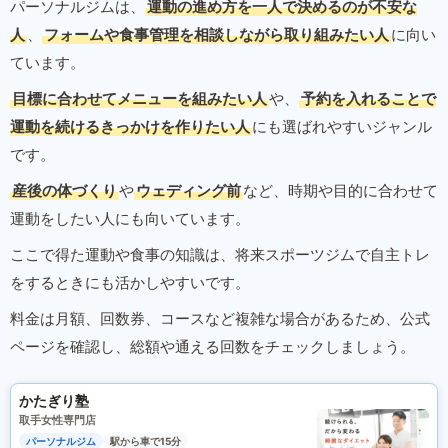
パーソナルジムは、
運動の進め方を一人で決めるのが不安な
人
、
フォームや食事管理を相談しながら取り組みたい人
に向い
ています。
目標に合わせてメニューを組みたい人
や、
予約を入れることで
運動を続けるきっかけを作りたい人
にも選ばれやすいジャンル
です。
産後の体づくり
や
ウェディング前
など、時期や目的に合わせて
運動をしたい人にも向いています。
ここで得た運動や食事の知識は、将来スポーツジムで自主トレ
をするときにも活かしやすいです。
料金は月額、回数券、コースなど複雑な場合があるため、公式
ページを確認し、総額や通える回数をチェックしましょう。
かたぎり塾
取手女性専門店
パーソナルジム
駅から車で15分