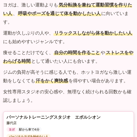
ヨガは、激しい運動よりも
気分転換を兼ねて運動習慣を作りた
い人
、
呼吸やポーズを通じて体を動かしたい人
に向いていま
す。
運動が久しぶりの人や、
リラックスしながら体を動かしたい人
にも始めやすいジャンルです。
痩せることだけでなく、
自分の時間を作ること
や
ストレスをや
わらげる時間
として通いたい人にも合います。
ジムの負荷が高そうに感じる人でも、ホットヨガなら激しい運
動をしなくても
汗をかく爽快感
を得やすい場合があります。
女性専用スタジオの安心感や、無理なく続けられる回数かも確
認しましょう。
パーソナルトレーニングスタジオ エボルシオン
藤代店
ヨガ
駅から車で4分
パーソナルヨガを始めたい人