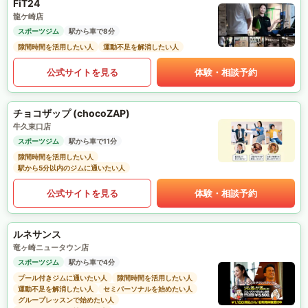
FiT24
龍ケ崎店
スポーツジム
駅から車で8分
隙間時間を活用したい人
運動不足を解消したい人
公式サイトを見る
体験・相談予約
チョコザップ (chocoZAP)
牛久東口店
スポーツジム
駅から車で11分
隙間時間を活用したい人
駅から5分以内のジムに通いたい人
公式サイトを見る
体験・相談予約
ルネサンス
竜ヶ崎ニュータウン店
スポーツジム
駅から車で4分
プール付きジムに通いたい人
隙間時間を活用したい人
運動不足を解消したい人
セミパーソナルを始めたい人
グループレッスンで始めたい人