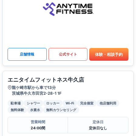
体験・相談予約
店舗情報
公式サイト
エニタイムフィットネス牛久店
龍ケ崎市駅から車で13分
茨城県牛久市田宮2-28-1 1F
駐車場
シャワー
ロッカー
Wi-Fi
完全個室
他店舗利用
無料体験
水素水
無料カウンセリング
営業時間
定休日
24:00間
定休日なし