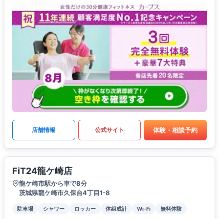
体験・相談予約
店舗情報
公式サイト
FiT24龍ケ崎店
龍ケ崎市駅から車で8分
茨城県龍ケ崎市久保台4丁目1-8
駐車場
シャワー
ロッカー
体組成計
Wi-Fi
無料体験