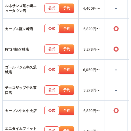
ルネサンス竜ヶ崎ニ
-
公式
予約
4,400円〜
ュータウン店
○
公式
予約
カーブス龍ヶ崎店
6,820円〜
○
公式
予約
FiT24龍ケ崎店
3,278円〜
ゴールドジム牛久茨
-
公式
予約
6,050円〜
城店
チョコザップ牛久東
-
公式
予約
3,278円〜
口店
○
公式
予約
カーブス牛久中央店
6,820円〜
エニタイムフィット
公式
予約