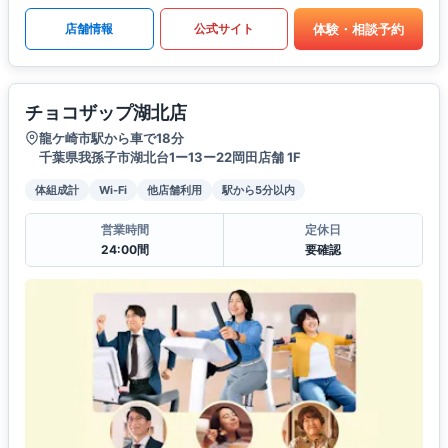
体験・相談予約
店舗情報
公式サイト
チョコザップ湖北店
龍ケ崎市駅から車で18分
千葉県我孫子市湖北台1ー13ー22岡田店舗 1F
体組成計
Wi-Fi
他店舗利用
駅から5分以内
営業時間
定休日
24:00間
要確認