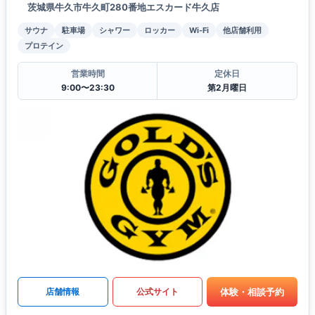
茨城県牛久市牛久町280番地エスカード牛久店
サウナ
駐車場
シャワー
ロッカー
Wi-Fi
他店舗利用
プロテイン
営業時間
定休日
9:00〜23:30
第2月曜日
体験・相談予約
店舗情報
公式サイト