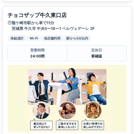
チョコザップ牛久東口店
龍ケ崎市駅から車で11分
茨城県 牛久市 中央5ー18ー1 ベルヴェデーレ 2F
体組成計
Wi-Fi
他店舗利用
駅から5分以内
営業時間
定休日
24:00間
要確認