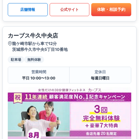
体験・相談予約
店舗情報
公式サイト
カーブス牛久中央店
龍ケ崎市駅から車で12分
茨城県牛久市中央5丁目10番地
駐車場
無料体験
営業時間
定休日
平日 10:00〜13:00
毎週日曜日