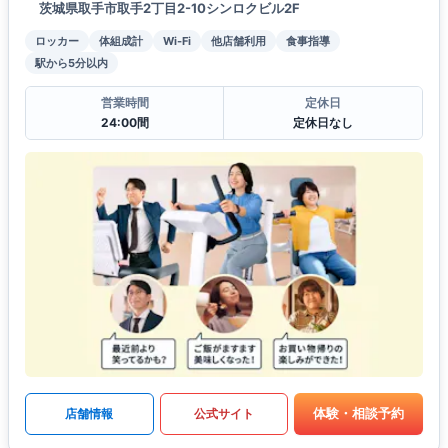
茨城県取手市取手2丁目2-10シンロクビル2F
ロッカー
体組成計
Wi-Fi
他店舗利用
食事指導
駅から5分以内
営業時間
定休日
24:00間
定休日なし
体験・相談予約
店舗情報
公式サイト