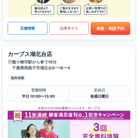
体験・相談予約
店舗情報
公式サイト
カーブス湖北台店
龍ケ崎市駅から車で19分
千葉県我孫子市湖北台8ー18ー4
無料体験
営業時間
定休日
平日 10:00〜13:00
毎週日曜日