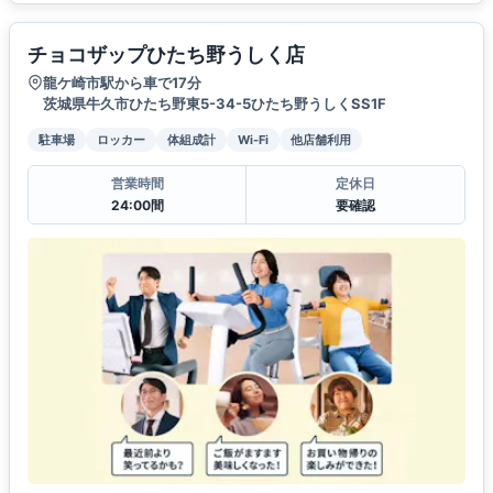
チョコザップひたち野うしく店
龍ケ崎市駅から車で17分
茨城県牛久市ひたち野東5-34-5ひたち野うしくSS1F
駐車場
ロッカー
体組成計
Wi-Fi
他店舗利用
営業時間
定休日
24:00間
要確認