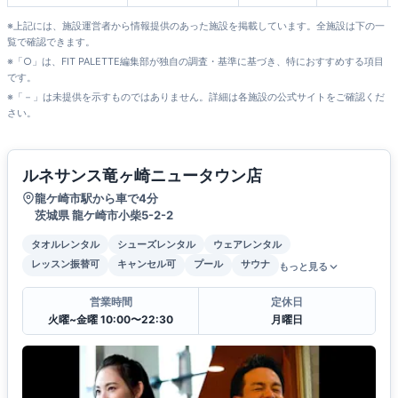
※上記には、施設運営者から情報提供のあった施設を掲載しています。全施設は下の一
覧で確認できます。
※「○」は、FIT PALETTE編集部が独自の調査・基準に基づき、特におすすめする項目
です。
※「－」は未提供を示すものではありません。詳細は各施設の公式サイトをご確認くだ
さい。
ルネサンス竜ヶ崎ニュータウン店
龍ケ崎市駅から車で4分
茨城県 龍ケ崎市小柴5-2-2
タオルレンタル
シューズレンタル
ウェアレンタル
レッスン振替可
キャンセル可
プール
サウナ
もっと見る
営業時間
定休日
火曜~金曜 10:00〜22:30
月曜日