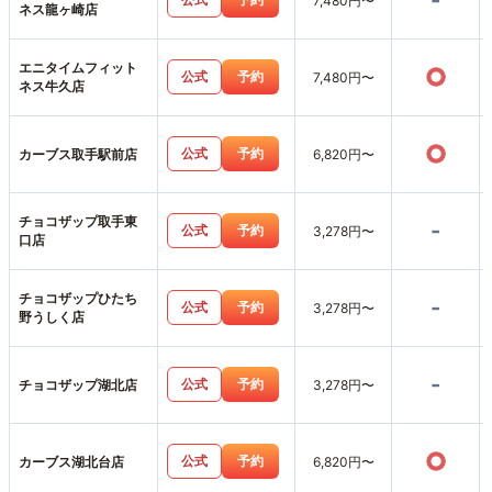
-
7,480円〜
ネス龍ヶ崎店
エニタイムフィット
○
公式
予約
7,480円〜
ネス牛久店
○
公式
予約
カーブス取手駅前店
6,820円〜
チョコザップ取手東
-
公式
予約
3,278円〜
口店
チョコザップひたち
-
公式
予約
3,278円〜
野うしく店
-
公式
予約
チョコザップ湖北店
3,278円〜
○
公式
予約
カーブス湖北台店
6,820円〜