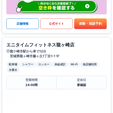
体験・相談予約
店舗情報
公式サイト
エニタイムフィットネス龍ヶ崎店
龍ケ崎市駅から車で12分
茨城県龍ヶ崎市藤ヶ丘1丁目1-1 1F
駐車場
シャワー
ロッカー
体組成計
Wi-Fi
他店舗利用
水素水
営業時間
定休日
24:00間
要確認