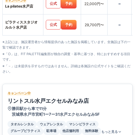
キャンペーン中
-
公式
予約
22,000円〜
La pilates水戸店
ピラティススタジオ
-
公式
予約
29,700円〜
ルルト水戸店
※上記には、施設運営者から情報提供のあった施設を掲載しています。全施設は下の一
覧で確認できます。
※「○」は、FIT PALETTE編集部が独自の調査・基準に基づき、特におすすめする項目
です。
※「－」は未提供を示すものではありません。詳細は各施設の公式サイトをご確認くだ
さい。
キャンペーン中
リントスル水戸エクセルみなみ店
勝田駅から車で11分
茨城県水戸市宮町1ー7ー31水戸エクセルみなみ5F
タオルレンタル
ウェアレンタル
マシンピラティス
グループピラティス
駐車場
他店舗利用
無料体験
もっと見る