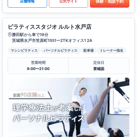
体験・相談予約
店舗情報
公式サイト
ピラティススタジオ ルルト水戸店
勝田駅から車で19分
茨城県水戸市笠原町1551ー2TKオフィス1 2A
マシンピラティス
パーソナルピラティス
駐車場
トレーナー指名
営業時間
定休日
9:00〜21:00
要確認