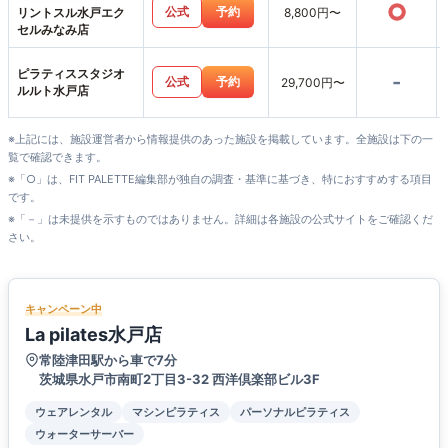
○
公式
予約
リントスル水戸エク
8,800円〜
セルみなみ店
ピラティススタジオ
-
公式
予約
29,700円〜
ルルト水戸店
※上記には、施設運営者から情報提供のあった施設を掲載しています。全施設は下の一
覧で確認できます。
※「○」は、FIT PALETTE編集部が独自の調査・基準に基づき、特におすすめする項目
です。
※「－」は未提供を示すものではありません。詳細は各施設の公式サイトをご確認くだ
さい。
キャンペーン中
La pilates水戸店
常陸津田駅から車で7分
茨城県水戸市南町2丁目3-32 西洋倶楽部ビル3F
ウェアレンタル
マシンピラティス
パーソナルピラティス
ウォーターサーバー