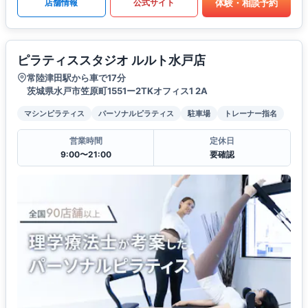
体験・相談予約
店舗情報
公式サイト
ピラティススタジオ ルルト水戸店
常陸津田駅から車で17分
茨城県水戸市笠原町1551ー2TKオフィス1 2A
マシンピラティス
パーソナルピラティス
駐車場
トレーナー指名
営業時間
定休日
9:00〜21:00
要確認