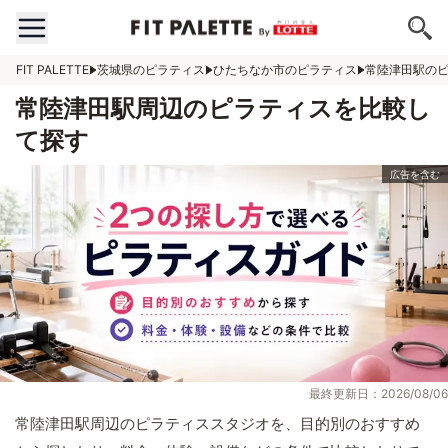
FIT PALETTE
茨城県のピラティス
ひたちなか市のピラティス
常陸津田駅の
常陸津田駅周辺のピラティスを比較し
て探す
最終更新日：2026/08/06
常陸津田駅周辺のピラティススタジオを、目的別のおすすめ