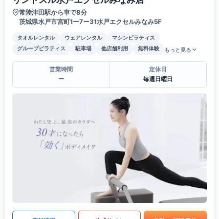
常陸津田駅から車で8分
茨城県水戸市宮町1ー7ー31水戸エクセルみなみ5F
タオルレンタル
ウェアレンタル
マシンピラティス
グループピラティス
駐車場
他店舗利用
無料体験
もっと見る
営業時間
定休日
ー
毎週日曜日