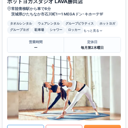
ホットヨガスタジオ LAVA勝田店
常陸青柳駅から車で8分
茨城県ひたちなか市石川町1ー1 MEGAドン･キホーテ1F
タオルレンタル
ウェアレンタル
グループピラティス
ホットヨガ
グループヨガ
駐車場
シャワー
ロッカー
もっと見る
営業時間
定休日
ー
毎月第2木曜日