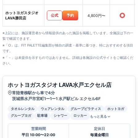
ホットヨガスタジオ
○
公式
予約
4,800円〜
LAVA勝田店
※上記には、施設運営者から情報提供のあった施設を掲載しています。全施設は下の一
覧で確認できます。
※「○」は、FIT PALETTE編集部が独自の調査・基準に基づき、特におすすめする項目
です。
※「－」は未提供を示すものではありません。詳細は各施設の公式サイトをご確認くだ
さい。
ホットヨガスタジオ LAVA水戸エクセル店
常陸青柳駅から車で4分
茨城県水戸市宮町1ー1ー1 水戸駅ビル エクセル6F
タオルレンタル
ウェアレンタル
グループピラティス
ホットヨガ
グループヨガ
駐車場
シャワー
ロッカー
もっと見る
営業時間
定休日
平日 10:00〜22:00
毎週金曜日