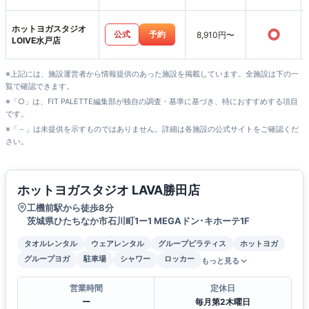
ホットヨガスタジオ
○
公式
予約
8,910円〜
LOIVE水戸店
※上記には、施設運営者から情報提供のあった施設を掲載しています。全施設は下の一
覧で確認できます。
※「○」は、FIT PALETTE編集部が独自の調査・基準に基づき、特におすすめする項目
です。
※「－」は未提供を示すものではありません。詳細は各施設の公式サイトをご確認くだ
さい。
ホットヨガスタジオ LAVA勝田店
工機前駅から徒歩8分
茨城県ひたちなか市石川町1ー1 MEGAドン･キホーテ1F
タオルレンタル
ウェアレンタル
グループピラティス
ホットヨガ
グループヨガ
駐車場
シャワー
ロッカー
もっと見る
営業時間
定休日
ー
毎月第2木曜日