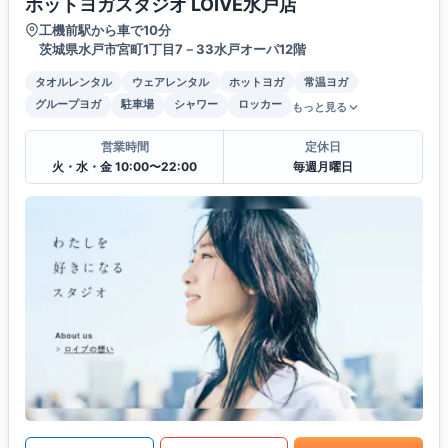
ホットヨガスタジオ LOIVE水戸店
工機前駅から車で10分
茨城県水戸市宮町1丁目7－33水戸オーパ12階
タオルレンタル
ウェアレンタル
ホットヨガ
常温ヨガ
グループヨガ
駐車場
シャワー
ロッカー
もっと見る
営業時間
定休日
火・水・金 10:00〜22:00
毎週月曜日