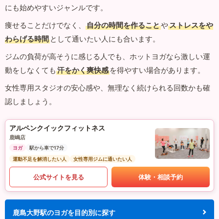
にも始めやすいジャンルです。
痩せることだけでなく、
自分の時間を作ること
や
ストレスをや
わらげる時間
として通いたい人にも合います。
ジムの負荷が高そうに感じる人でも、ホットヨガなら激しい運
動をしなくても
汗をかく爽快感
を得やすい場合があります。
女性専用スタジオの安心感や、無理なく続けられる回数かも確
認しましょう。
アルペンクイックフィットネス
鹿嶋店
ヨガ
駅から車で17分
運動不足を解消したい人
女性専用ジムに通いたい人
公式サイトを見る
体験・相談予約
鹿島大野駅のヨガを目的別に探す