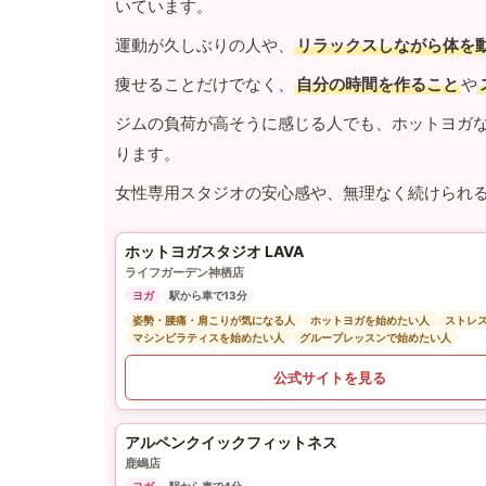
いています。
運動が久しぶりの人や、
リラックスしながら体を
痩せることだけでなく、
自分の時間を作ること
や
ジムの負荷が高そうに感じる人でも、ホットヨガ
ります。
女性専用スタジオの安心感や、無理なく続けられ
ホットヨガスタジオ LAVA
ライフガーデン神栖店
ヨガ
駅から車で13分
姿勢・腰痛・肩こりが気になる人
ホットヨガを始めたい人
ストレ
マシンピラティスを始めたい人
グループレッスンで始めたい人
公式サイトを見る
アルペンクイックフィットネス
鹿嶋店