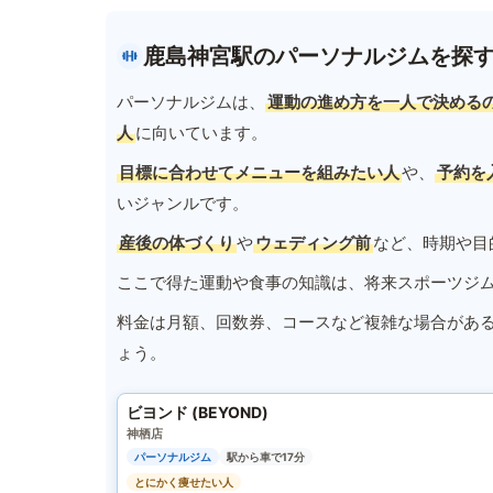
鹿島神宮駅のパーソナルジムを探
パーソナルジムは、
運動の進め方を一人で決める
人
に向いています。
目標に合わせてメニューを組みたい人
や、
予約を
いジャンルです。
産後の体づくり
や
ウェディング前
など、時期や目
ここで得た運動や食事の知識は、将来スポーツジ
料金は月額、回数券、コースなど複雑な場合があ
ょう。
ビヨンド (BEYOND)
神栖店
パーソナルジム
駅から車で17分
とにかく痩せたい人