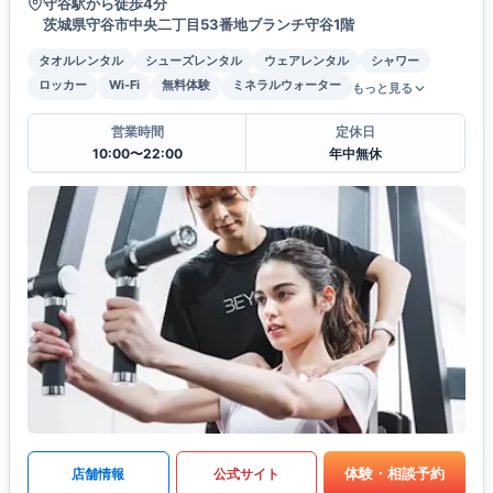
守谷駅から徒歩4分
茨城県守谷市中央二丁目53番地ブランチ守谷1階
タオルレンタル
シューズレンタル
ウェアレンタル
シャワー
ロッカー
Wi-Fi
無料体験
ミネラルウォーター
もっと見る
営業時間
定休日
10:00〜22:00
年中無休
体験・相談予約
店舗情報
公式サイト