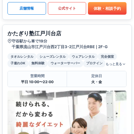
体験・相談予約
店舗情報
公式サイト
かたぎり塾江戸川台店
守谷駅から車で19分
千葉県流山市江戸川台西2丁目3-2江戸川台RBE❘2F-G
タオルレンタル
シューズレンタル
ウェアレンタル
完全個室
子連れOK
無料体験
ウォーターサーバー
プロテイン
もっと見る
営業時間
定休日
平日 10:00〜22:00
火・金