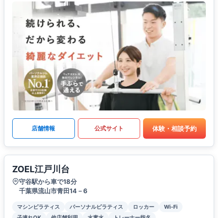
体験・相談予約
店舗情報
公式サイト
ZOEL江戸川台
守谷駅から車で18分
千葉県流山市青田14－6
マシンピラティス
パーソナルピラティス
ロッカー
Wi-Fi
子連れOK
他店舗利用
水素水
トレーナー指名