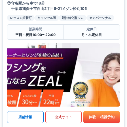
守谷駅から車で18分
千葉県我孫子市白山2丁目5-21メゾン松丸105
レッスン振替可
キャンセル可
競技特化型ジム
セミパーソナル
営業時間
定休日
平日・祝日10:00〜22:00
月・木定休日
体験・相談予約
店舗情報
公式サイト