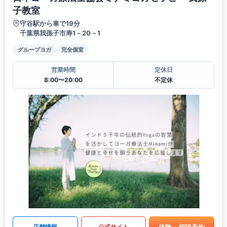
子教室
守谷駅から車で19分
千葉県我孫子市寿1－20－1
グループヨガ
完全個室
営業時間
定休日
8:00〜20:00
不定休
体験・相談予約
店舗情報
公式サイト