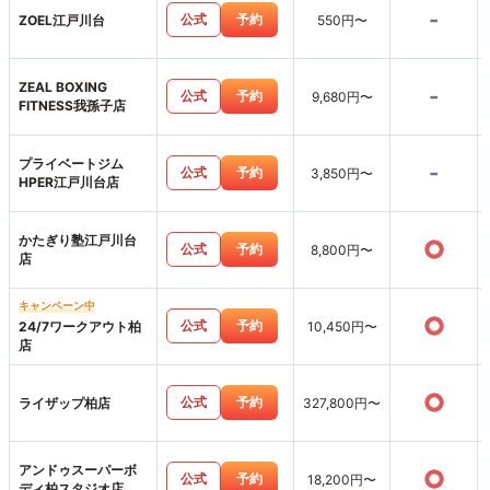
-
公式
予約
ZOEL江戸川台
550円〜
ZEAL BOXING
-
公式
予約
9,680円〜
FITNESS我孫子店
プライベートジム
-
公式
予約
3,850円〜
HPER江戸川台店
かたぎり塾江戸川台
○
公式
予約
8,800円〜
店
キャンペーン中
○
公式
予約
24/7ワークアウト柏
10,450円〜
店
○
公式
予約
ライザップ柏店
327,800円〜
アンドゥスーパーボ
○
公式
予約
18,200円〜
ディ柏スタジオ店