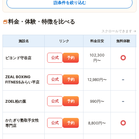
条件を絞り込む
料金・体験・特徴を比べる
スクロールできます →
施設名
リンク
料金目安
無料体験
102,300
○
公式
予約
ビヨンド守谷店
円〜
ZEAL BOXING
-
公式
予約
12,980円〜
FITNESSみらい平店
-
公式
予約
ZOEL柏の葉
990円〜
かたぎり塾取手女性
○
公式
予約
8,800円〜
専門店