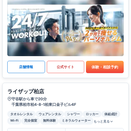
体験・相談予約
店舗情報
公式サイト
ライザップ柏店
守谷駅から車で20分
千葉県柏市柏4-8-1柏東口金子ビル4F
タオルレンタル
ウェアレンタル
シャワー
ロッカー
体組成計
Wi-Fi
完全個室
無料体験
ミネラルウォーター
もっと見る