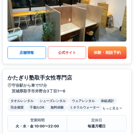
体験・相談予約
店舗情報
公式サイト
かたぎり塾取手女性専門店
守谷駅から車で17分
茨城県取手市井野台3丁目1ー6
タオルレンタル
シューズレンタル
ウェアレンタル
体組成計
完全個室
子連れOK
無料体験
ミネラルウォーター
もっと見る
営業時間
定休日
火・水・金 10:00〜22:00
毎週月曜日