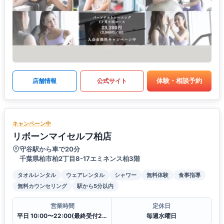
体験・相談予約
店舗情報
公式サイト
キャンペーン中
リボーンマイセルフ柏店
守谷駅から車で20分
千葉県柏市柏2丁目8-17エミネンス柏3階
タオルレンタル
ウェアレンタル
シャワー
無料体験
食事指導
無料カウンセリング
駅から5分以内
営業時間
定休日
平日 10:00〜22:00(最終受付21:00)
毎週水曜日