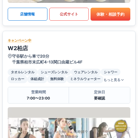
体験・相談予約
店舗情報
公式サイト
キャンペーン中
W2柏店
守谷駅から車で20分
千葉県柏市末広町4-13関口由蔵ビル4F
タオルレンタル
シューズレンタル
ウェアレンタル
シャワー
ロッカー
体組成計
無料体験
ミネラルウォーター
もっと見る
営業時間
定休日
7:00〜23:00
要確認