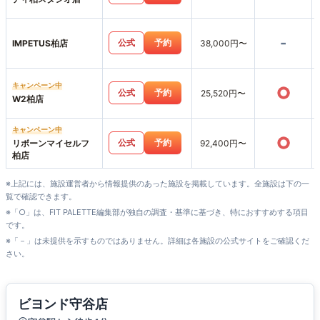
-
公式
予約
IMPETUS柏店
38,000円〜
キャンペーン中
○
公式
予約
25,520円〜
W2柏店
キャンペーン中
○
公式
予約
リボーンマイセルフ
92,400円〜
柏店
※上記には、施設運営者から情報提供のあった施設を掲載しています。全施設は下の一
覧で確認できます。
※「○」は、FIT PALETTE編集部が独自の調査・基準に基づき、特におすすめする項目
です。
※「－」は未提供を示すものではありません。詳細は各施設の公式サイトをご確認くだ
さい。
ビヨンド守谷店