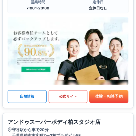
営業時間
定休日
7:00〜23:00
定休日なし
体験・相談予約
店舗情報
公式サイト
アンドゥスーパーボディ柏スタジオ店
守谷駅から車で20分
千葉県柏市末広町7ー2柏プラザビル5F