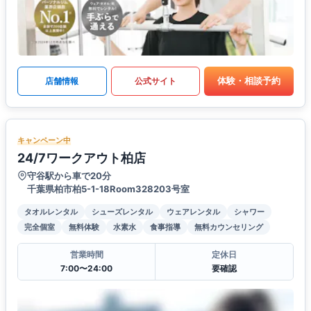
体験・相談予約
店舗情報
公式サイト
キャンペーン中
24/7ワークアウト柏店
守谷駅から車で20分
千葉県柏市柏5-1-18Room328203号室
タオルレンタル
シューズレンタル
ウェアレンタル
シャワー
完全個室
無料体験
水素水
食事指導
無料カウンセリング
営業時間
定休日
7:00〜24:00
要確認