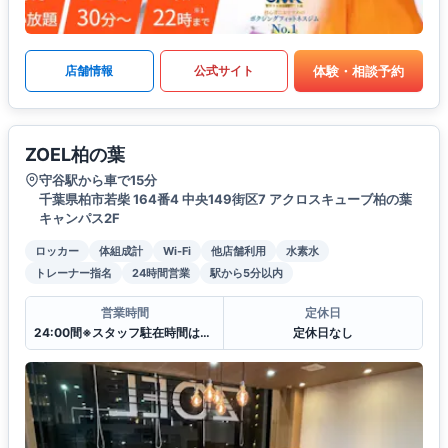
体験・相談予約
店舗情報
公式サイト
ZOEL柏の葉
守谷駅から車で15分
千葉県柏市若柴 164番4 中央149街区7 アクロスキューブ柏の葉
キャンパス2F
ロッカー
体組成計
Wi-Fi
他店舗利用
水素水
トレーナー指名
24時間営業
駅から5分以内
営業時間
定休日
24:00間※スタッフ駐在時間は日ごとに変わります。
定休日なし