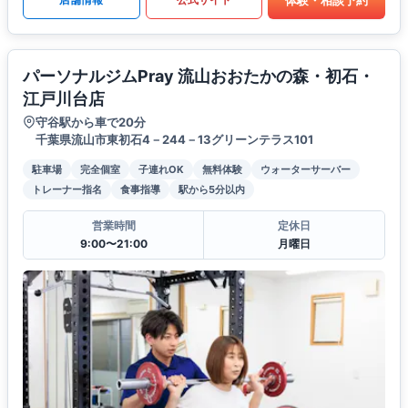
パーソナルジムPray 流山おおたかの森・初石・
江戸川台店
守谷駅から車で20分
千葉県流山市東初石4－244－13グリーンテラス101
駐車場
完全個室
子連れOK
無料体験
ウォーターサーバー
トレーナー指名
食事指導
駅から5分以内
営業時間
定休日
9:00〜21:00
月曜日