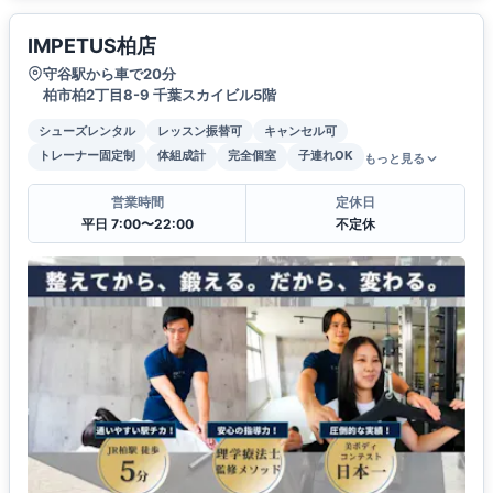
IMPETUS柏店
守谷駅から車で20分
柏市柏2丁目8-9 千葉スカイビル5階
シューズレンタル
レッスン振替可
キャンセル可
トレーナー固定制
体組成計
完全個室
子連れOK
もっと見る
営業時間
定休日
平日 7:00〜22:00
不定休