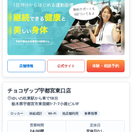
体験・相談予約
店舗情報
公式サイト
チョコザップ宇都宮東口店
ゆいの杜東駅から車で18分
栃木県宇都宮市東宿郷1-7-7小堀ビル1F
ロッカー
体組成計
Wi-Fi
他店舗利用
食事指導
営業時間
定休日
24:00間
定休日なし