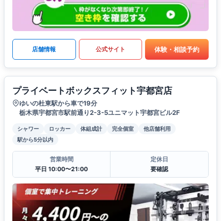
体験・相談予約
店舗情報
公式サイト
プライベートボックスフィット宇都宮店
ゆいの杜東駅から車で19分
栃木県宇都宮市駅前通り2-3-5ユニマット宇都宮ビル2F
シャワー
ロッカー
体組成計
完全個室
他店舗利用
駅から5分以内
営業時間
定休日
平日 10:00〜21:00
要確認