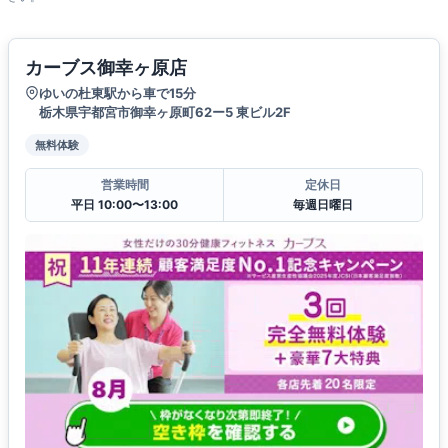
カーブス御幸ヶ原店
ゆいの杜東駅から車で15分
栃木県宇都宮市御幸ヶ原町62ー5 東ビル2F
無料体験
営業時間
定休日
平日 10:00〜13:00
毎週日曜日