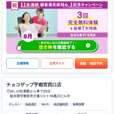
体験・相談予約
店舗情報
公式サイト
チョコザップ宇都宮西口店
ゆいの杜東駅から車で20分
栃木県宇都宮市大通り2-1-16黒川ビル1F
ロッカー
体組成計
Wi-Fi
他店舗利用
食事指導