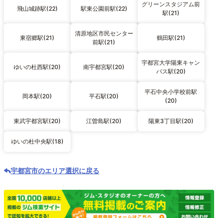
グリーンスタジアム前
飛山城跡駅(22)
駅東公園前駅(22)
駅(21)
清原地区市民センター
東宿郷駅(21)
鶴田駅(21)
前駅(21)
宇都宮大学陽東キャン
ゆいの杜西駅(20)
南宇都宮駅(20)
パス駅(20)
平石中央小学校前駅
岡本駅(20)
平石駅(20)
(20)
東武宇都宮駅(20)
江曽島駅(20)
陽東3丁目駅(20)
ゆいの杜中央駅(18)
宇都宮市のエリア選択に戻る