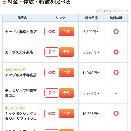
料金・体験・特徴を比べる
スクロールできます →
施設名
リンク
料金目安
無料体験
○
公式
予約
カーブス御幸ヶ原店
6,820円〜
○
公式
予約
カーブス元今泉店
6,820円〜
キャンペーン中
○
公式
予約
11,000円〜
アマゾネス宇都宮店
チョコザップ宇都宮
-
公式
予約
3,278円〜
東口店
キャンペーン中
○
公式
予約
キックボクシングス
10,778円〜
タジオ リフィナス宇
都宮店