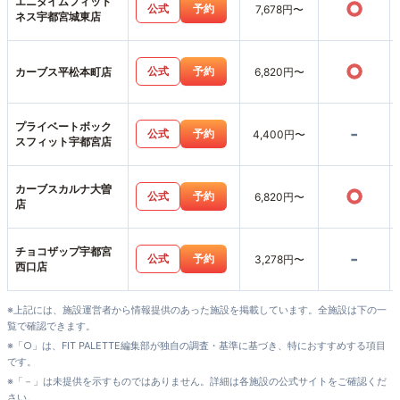
エニタイムフィット
○
公式
予約
7,678円〜
ネス宇都宮城東店
○
公式
予約
カーブス平松本町店
6,820円〜
プライベートボック
-
公式
予約
4,400円〜
スフィット宇都宮店
カーブスカルナ大曽
○
公式
予約
6,820円〜
店
チョコザップ宇都宮
-
公式
予約
3,278円〜
西口店
※上記には、施設運営者から情報提供のあった施設を掲載しています。全施設は下の一
覧で確認できます。
※「○」は、FIT PALETTE編集部が独自の調査・基準に基づき、特におすすめする項目
です。
※「－」は未提供を示すものではありません。詳細は各施設の公式サイトをご確認くだ
さい。