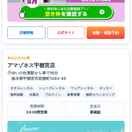
体験・相談予約
店舗情報
公式サイト
キャンペーン中
アマゾネス宇都宮店
ゆいの杜東駅から車で16分
栃木県宇都宮市岩曽町1392-45
タオルレンタル
シューズレンタル
ウェアレンタル
ロッカー
無料体験
水素水
プロテイン
食事指導
無料カウンセリング
営業時間
定休日
24:00間営業
要確認