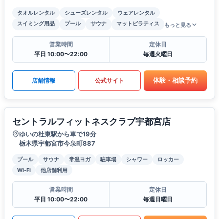
タオルレンタル
シューズレンタル
ウェアレンタル
スイミング用品
プール
サウナ
マットピラティス
もっと見る
営業時間
定休日
平日 10:00〜22:00
毎週火曜日
体験・相談予約
店舗情報
公式サイト
セントラルフィットネスクラブ宇都宮店
ゆいの杜東駅から車で19分
栃木県宇都宮市今泉町887
プール
サウナ
常温ヨガ
駐車場
シャワー
ロッカー
Wi-Fi
他店舗利用
営業時間
定休日
平日 10:00〜22:00
毎週日曜日