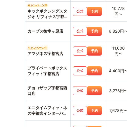
キャンペーン中
10,778
キックボクシングスタ
公式
予約
円〜
ジオ リフィナス宇都宮
店
カーブス御幸ヶ原店
6,820円
公式
予約
11,000
キャンペーン中
公式
予約
アマゾネス宇都宮店
円〜
プライベートボックス
4,400円
公式
予約
フィット宇都宮店
チョコザップ宇都宮西
3,278円
公式
予約
口店
エニタイムフィットネ
7,678円
公式
予約
ス宇都宮インターパー
ク店