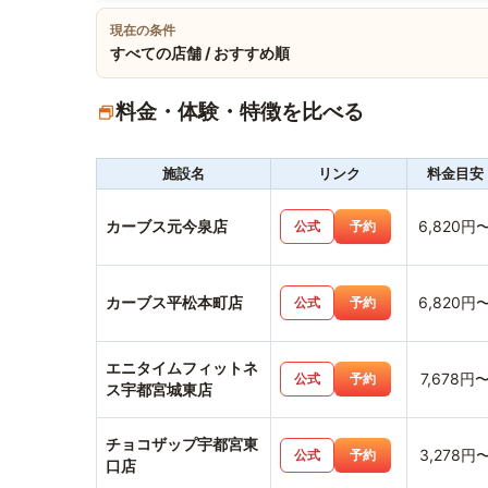
現在の条件
すべての店舗 / おすすめ順
料金・体験・特徴を比べる
施設名
リンク
料金目安
カーブス元今泉店
6,820円
公式
予約
カーブス平松本町店
6,820円
公式
予約
エニタイムフィットネ
7,678円
公式
予約
ス宇都宮城東店
チョコザップ宇都宮東
3,278円
公式
予約
口店