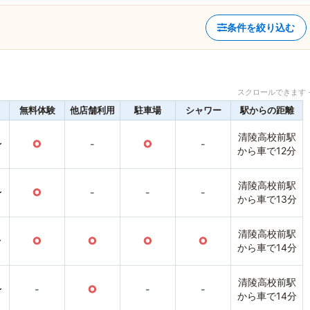
条件を絞り込む
スクロールできます 
無料体験
他店舗利用
駐車場
シャワー
駅からの距離
清陵高校前駅
〜
○
-
○
-
から車で12分
清陵高校前駅
〜
○
-
-
-
から車で13分
清陵高校前駅
〜
○
○
○
○
から車で14分
清陵高校前駅
〜
-
○
-
-
から車で14分