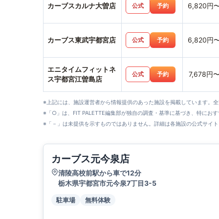
カーブスカルナ大曽店
6,820円
公式
予約
カーブス東武宇都宮店
6,820円
公式
予約
エニタイムフィットネ
7,678円
公式
予約
ス宇都宮江曽島店
※上記には、施設運営者から情報提供のあった施設を掲載しています。
※「○」は、FIT PALETTE編集部が独自の調査・基準に基づき、特にお
※「－」は未提供を示すものではありません。詳細は各施設の公式サイト
カーブス元今泉店
清陵高校前駅から車で12分
栃木県宇都宮市元今泉7丁目3-5
駐車場
無料体験