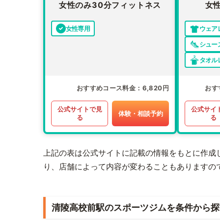
女性のみ30分フィットネス
女
女性専用
ウェア
シュー
タオル
おすすめコース料金
6,820円
おす
公式サイトで見
公式サイ
体験・相談予約
る
る
上記の表は公式サイトに記載の情報をもとに作成
り、店舗によって内容が変わることもありますの
清陵高校前駅のスポーツジムを条件から探