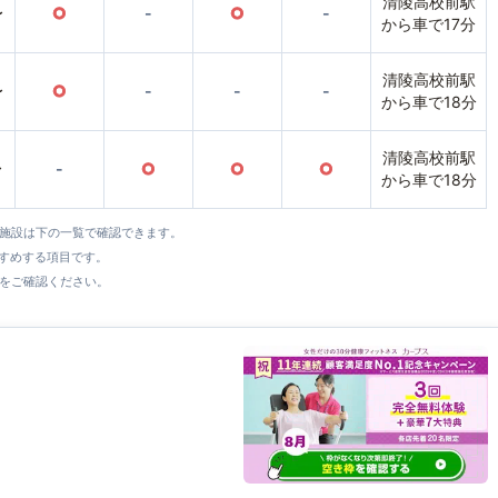
清陵高校前駅
〜
○
-
○
-
から車で17分
清陵高校前駅
〜
○
-
-
-
から車で18分
清陵高校前駅
〜
-
○
○
○
から車で18分
全施設は下の一覧で確認できます。
すすめする項目です。
をご確認ください。