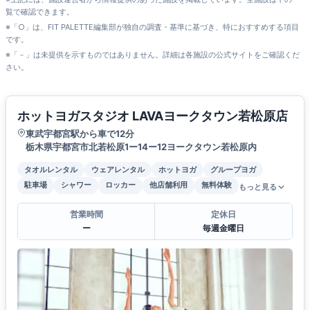
覧で確認できます。
※「○」は、FIT PALETTE編集部が独自の調査・基準に基づき、特におすすめする項目
です。
※「－」は未提供を示すものではありません。詳細は各施設の公式サイトをご確認くだ
さい。
ホットヨガスタジオ LAVAヨークタウン若松原店
東武宇都宮駅から車で12分
栃木県宇都宮市北若松原1ー14ー12ヨークタウン若松原内
タオルレンタル
ウェアレンタル
ホットヨガ
グループヨガ
駐車場
シャワー
ロッカー
他店舗利用
無料体験
もっと見る
営業時間
定休日
ー
毎週金曜日