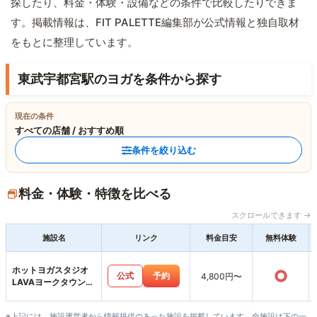
探したり、料金・体験・設備などの条件で比較したりできま
す。掲載情報は、FIT PALETTE編集部が公式情報と独自取材
をもとに整理しています。
東武宇都宮駅のヨガを条件から探す
現在の条件
すべての店舗 / おすすめ順
条件を絞り込む
料金・体験・特徴を比べる
スクロールできます →
施設名
リンク
料金目安
無料体験
ホットヨガスタジオ
○
公式
予約
4,800円〜
LAVAヨークタウン若
松原店
※上記には、施設運営者から情報提供のあった施設を掲載しています。全施設は下の一