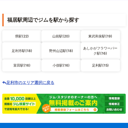
福居駅周辺でジムを駅から探す
県駅(22)
山前駅(20)
東武和泉駅(19)
あしかがフラワーパー
足利市駅(18)
野州山辺駅(18)
ク駅(16)
富田駅(16)
小俣駅(16)
足利駅(15)
足利市のエリア選択に戻る