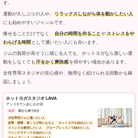
す。
運動が久しぶりの人や、
リラックスしながら体を動かしたい人
にも始めやすいジャンルです。
痩せることだけでなく、
自分の時間を作ること
や
ストレスをや
わらげる時間
として通いたい人にも合います。
ジムの負荷が高そうに感じる人でも、ホットヨガなら激しい運
動をしなくても
汗をかく爽快感
を得やすい場合があります。
女性専用スタジオの安心感や、無理なく続けられる回数かも確
認しましょう。
ホットヨガスタジオ LAVA
アシコタウンあしかが店
ヨガ
駅から車で8分
女性専用ジムに通いたい人
姿勢・腰痛・肩こりが気になる人
ホットヨガを始めたい人
ストレスを解消したい人
グループレッスンで始めたい人
マシンピラティスを始めたい人
グループレッスンで始めたい人