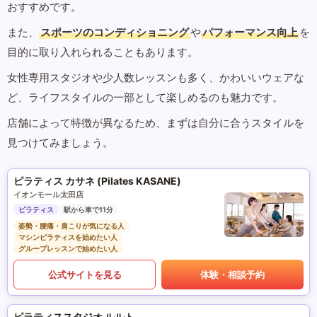
おすすめです。
また、
スポーツのコンディショニング
や
パフォーマンス向上
を
目的に取り入れられることもあります。
女性専用スタジオや少人数レッスンも多く、かわいいウェアな
ど、ライフスタイルの一部として楽しめるのも魅力です。
店舗によって特徴が異なるため、まずは自分に合うスタイルを
見つけてみましょう。
ピラティス カサネ (Pilates KASANE)
イオンモール太田店
ピラティス
駅から車で11分
姿勢・腰痛・肩こりが気になる人
マシンピラティスを始めたい人
グループレッスンで始めたい人
公式サイトを見る
体験・相談予約
ピラティススタジオ ルルト