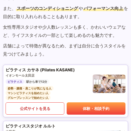
また、
スポーツのコンディショニング
や
パフォーマンス向上
を
目的に取り入れられることもあります。
女性専用スタジオや少人数レッスンも多く、かわいいウェアな
ど、ライフスタイルの一部として楽しめるのも魅力です。
店舗によって特徴が異なるため、まずは自分に合うスタイルを
見つけてみましょう。
ピラティス カサネ (Pilates KASANE)
イオンモール太田店
ピラティス
駅から車で12分
姿勢・腰痛・肩こりが気になる人
マシンピラティスを始めたい人
グループレッスンで始めたい人
公式サイトを見る
体験・相談予約
ピラティススタジオ ルルト