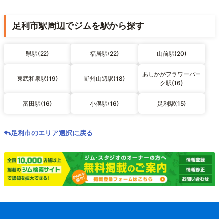
足利市駅周辺でジムを駅から探す
県駅(22)
福居駅(22)
山前駅(20)
あしかがフラワーパー
東武和泉駅(19)
野州山辺駅(18)
ク駅(16)
富田駅(16)
小俣駅(16)
足利駅(15)
足利市のエリア選択に戻る