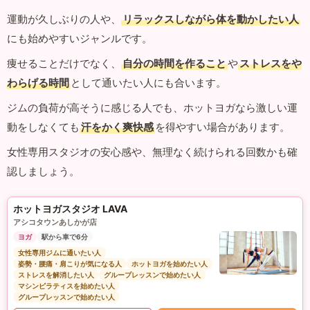
運動が久しぶりの人や、
リラックスしながら体を動かしたい人
にも始めやすいジャンルです。
痩せることだけでなく、
自分の時間を作ること
や
ストレスをや
わらげる時間
として通いたい人にも合います。
ジムの負荷が高そうに感じる人でも、ホットヨガなら激しい運
動をしなくても
汗をかく爽快感
を得やすい場合があります。
女性専用スタジオの安心感や、無理なく続けられる回数かも確
認しましょう。
ホットヨガスタジオ LAVA
アシコタウンあしかが店
ヨガ
駅から車で6分
女性専用ジムに通いたい人
姿勢・腰痛・肩こりが気になる人
ホットヨガを始めたい人
ストレスを解消したい人
グループレッスンで始めたい人
マシンピラティスを始めたい人
グループレッスンで始めたい人