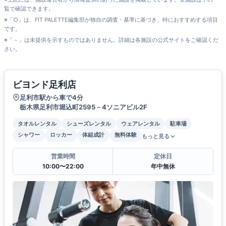
覧で確認できます。
※「○」は、FIT PALETTE編集部が独自の調査・基準に基づき、特におすすめする項目
です。
※「－」は未提供を示すものではありません。詳細は各施設の公式サイトをご確認くだ
さい。
ビヨンド足利店
足利市駅から車で4分
栃木県足利市堀込町2595－4ソニアビル2F
タオルレンタル
シューズレンタル
ウェアレンタル
駐車場
シャワー
ロッカー
体組成計
無料体験
もっと見る
営業時間
定休日
10:00〜22:00
年中無休