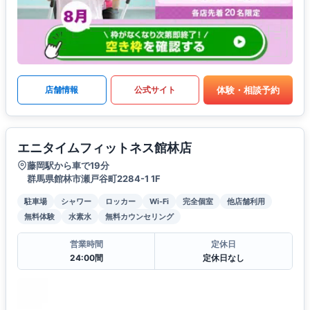
体験・相談予約
店舗情報
公式サイト
エニタイムフィットネス館林店
藤岡駅から車で19分
群馬県館林市瀬戸谷町2284-1 1F
駐車場
シャワー
ロッカー
Wi-Fi
完全個室
他店舗利用
無料体験
水素水
無料カウンセリング
営業時間
定休日
24:00間
定休日なし