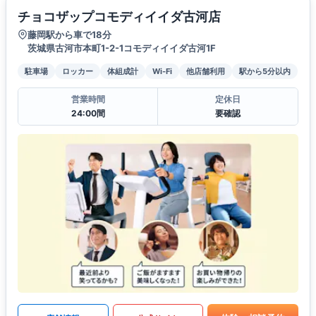
チョコザップコモディイイダ古河店
藤岡駅から車で18分
茨城県古河市本町1-2-1コモディイイダ古河1F
駐車場
ロッカー
体組成計
Wi-Fi
他店舗利用
駅から5分以内
営業時間
定休日
24:00間
要確認