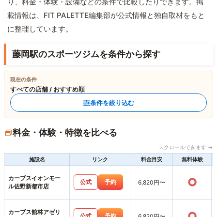
り、料金・体験・設備などの条件で比較したりできます。掲
載情報は、FIT PALETTE編集部が公式情報と独自取材をもと
に整理しています。
藤岡駅のスポーツジムを条件から探す
現在の条件
すべての店舗 / おすすめ順
条件を絞り込む
料金・体験・特徴を比べる
スクロールできます →
施設名
リンク
料金目安
無料体験
カーブスイオンモー
○
公式
予約
6,820円〜
ル佐野新都市店
カーブス館林アゼリ
○
公式
予約
6,820円〜