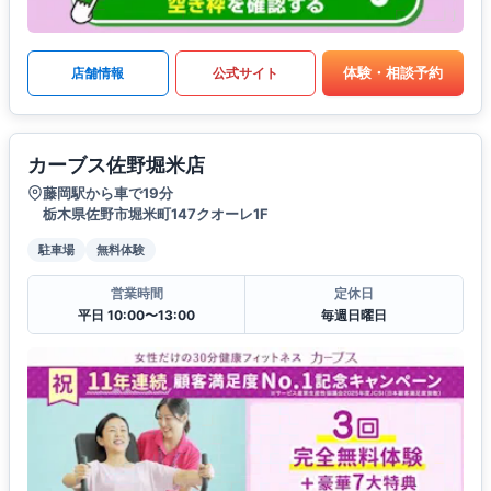
体験・相談予約
店舗情報
公式サイト
カーブス佐野堀米店
藤岡駅から車で19分
栃木県佐野市堀米町147クオーレ1F
駐車場
無料体験
営業時間
定休日
平日 10:00〜13:00
毎週日曜日