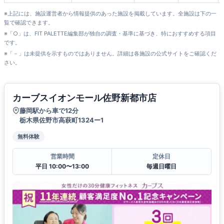
※上記には、施設運営者から情報提供のあった施設を掲載しています。全施設は下の一
覧で確認できます。
※「○」は、FIT PALETTE編集部が独自の調査・基準に基づき、特におすすめする項目
です。
※「－」は未提供を示すものではありません。詳細は各施設の公式サイトをご確認くだ
さい。
カーブスイオンモール佐野新都市店
藤岡駅から車で12分
栃木県佐野市高萩町1324ー1
無料体験
営業時間
定休日
平日 10:00〜13:00
毎週日曜日