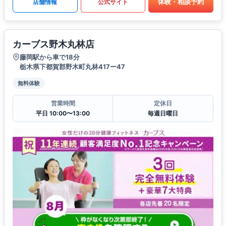
体験・相談予約
店舗情報
公式サイト
カーブス野木丸林店
藤岡駅から車で18分
栃木県下都賀郡野木町丸林417ー47
無料体験
営業時間
定休日
平日 10:00〜13:00
毎週日曜日