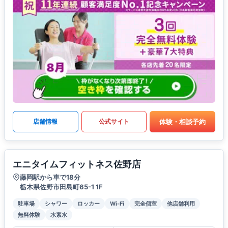
体験・相談予約
店舗情報
公式サイト
エニタイムフィットネス佐野店
藤岡駅から車で18分
栃木県佐野市田島町65-1 1F
駐車場
シャワー
ロッカー
Wi-Fi
完全個室
他店舗利用
無料体験
水素水