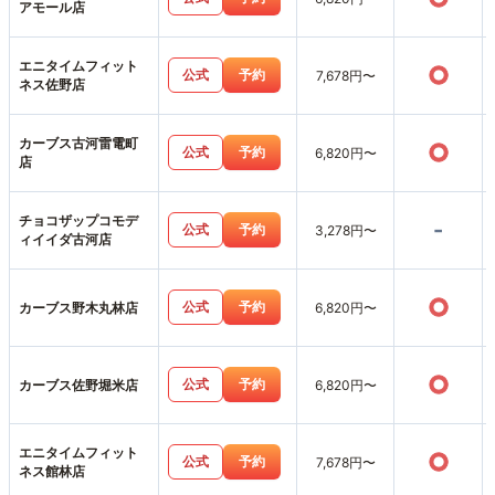
アモール店
エニタイムフィット
○
公式
予約
7,678円〜
ネス佐野店
カーブス古河雷電町
○
公式
予約
6,820円〜
店
チョコザップコモデ
-
公式
予約
3,278円〜
ィイイダ古河店
○
公式
予約
カーブス野木丸林店
6,820円〜
○
公式
予約
カーブス佐野堀米店
6,820円〜
エニタイムフィット
○
公式
予約
7,678円〜
ネス館林店