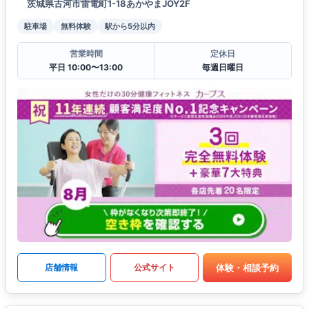
茨城県古河市雷電町1-18あかやまJOY2F
駐車場
無料体験
駅から5分以内
営業時間
定休日
平日 10:00〜13:00
毎週日曜日
体験・相談予約
店舗情報
公式サイト