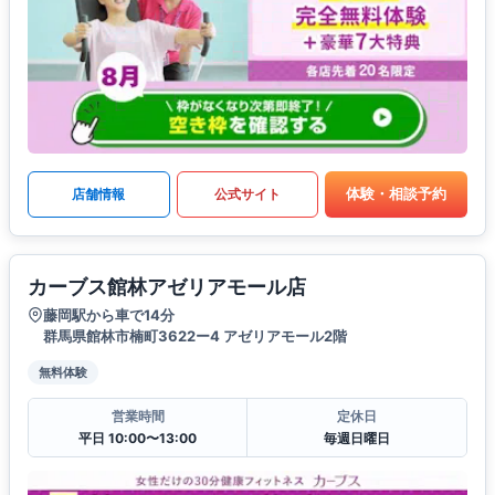
体験・相談予約
店舗情報
公式サイト
カーブス館林アゼリアモール店
藤岡駅から車で14分
群馬県館林市楠町3622ー4 アゼリアモール2階
無料体験
営業時間
定休日
平日 10:00〜13:00
毎週日曜日