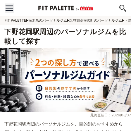
FIT PALETTE
栃木県のパーソナルジム
塩谷郡高根沢町のパーソナルジム
下
下野花岡駅周辺のパーソナルジムを比
較して探す
最終更新日：2026/08/07
下野花岡駅周辺のパーソナルジムを、目的別のおすすめから