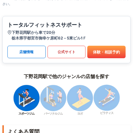
さい。
トータルフィットネスサポート
下野花岡駅から車で20分
栃木県宇都宮市御幸ケ原町62－5東ビル1Ｆ
体験・相談予約
店舗情報
公式サイト
下野花岡駅で他のジャンルの店舗を探す
ピラティス
スポーツジム
パーソナルジム
ヨガ
よくある質問