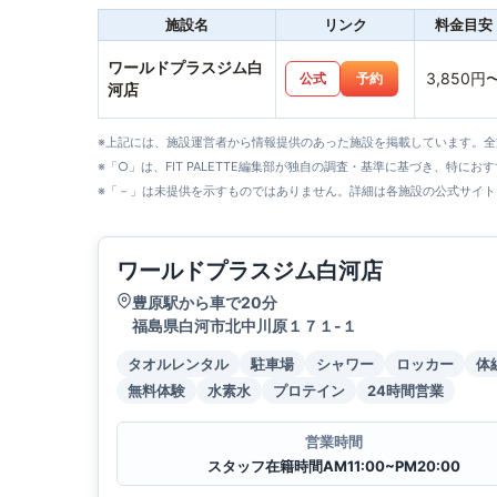
施設名
リンク
料金目安
ワールドプラスジム白
3,850円
公式
予約
河店
※上記には、施設運営者から情報提供のあった施設を掲載しています。
※「○」は、FIT PALETTE編集部が独自の調査・基準に基づき、特にお
※「－」は未提供を示すものではありません。詳細は各施設の公式サイト
ワールドプラスジム白河店
豊原駅から車で20分
福島県白河市北中川原１７１-１
タオルレンタル
駐車場
シャワー
ロッカー
体
無料体験
水素水
プロテイン
24時間営業
営業時間
スタッフ在籍時間AM11:00~PM20:00