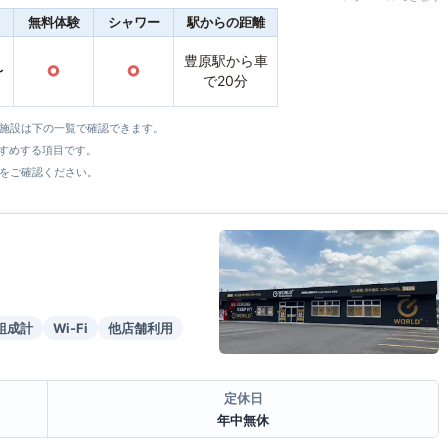
無料体験
シャワー
駅からの距離
豊原駅から車
〜
○
○
で20分
全施設は下の一覧で確認できます。
すすめする項目です。
をご確認ください。
組成計
Wi-Fi
他店舗利用
定休日
年中無休