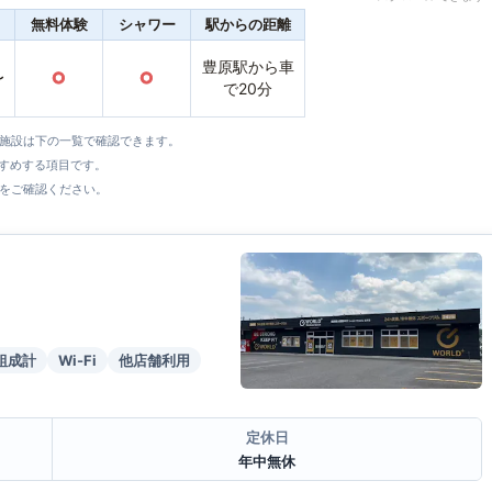
無料体験
シャワー
駅からの距離
豊原駅から車
〜
○
○
で20分
全施設は下の一覧で確認できます。
すすめする項目です。
をご確認ください。
組成計
Wi-Fi
他店舗利用
定休日
年中無休