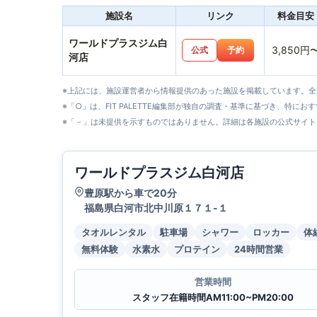
施設名
リンク
料金目安
ワールドプラスジム白
3,850円
公式
予約
河店
※上記には、施設運営者から情報提供のあった施設を掲載しています。
※「○」は、FIT PALETTE編集部が独自の調査・基準に基づき、特にお
※「－」は未提供を示すものではありません。詳細は各施設の公式サイト
ワールドプラスジム白河店
豊原駅から車で20分
福島県白河市北中川原１７１-１
タオルレンタル
駐車場
シャワー
ロッカー
体
無料体験
水素水
プロテイン
24時間営業
営業時間
スタッフ在籍時間AM11:00~PM20:00