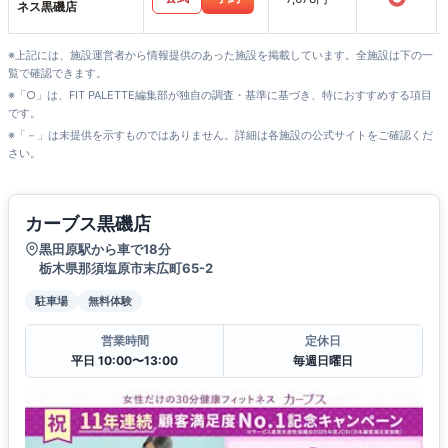
ネス黒磯店
※上記には、施設運営者から情報提供のあった施設を掲載しています。全施設は下の一
覧で確認できます。
※「○」は、FIT PALETTE編集部が独自の調査・基準に基づき、特におすすめする項目
です。
※「－」は未提供を示すものではありません。詳細は各施設の公式サイトをご確認くだ
さい。
カーブス黒磯店
黒田原駅から車で18分
栃木県那須塩原市末広町65-2
駐車場
無料体験
営業時間
定休日
平日 10:00〜13:00
毎週日曜日