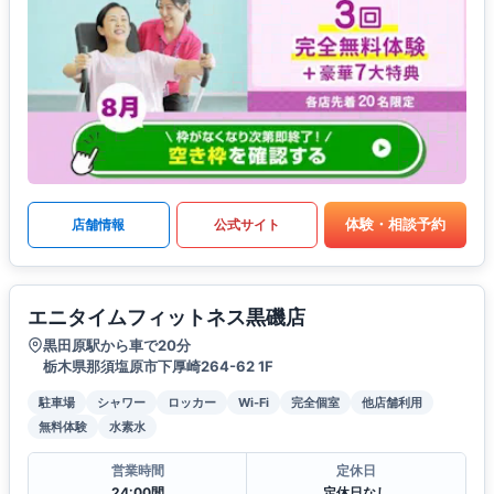
体験・相談予約
店舗情報
公式サイト
エニタイムフィットネス黒磯店
黒田原駅から車で20分
栃木県那須塩原市下厚崎264-62 1F
駐車場
シャワー
ロッカー
Wi-Fi
完全個室
他店舗利用
無料体験
水素水
営業時間
定休日
24:00間
定休日なし