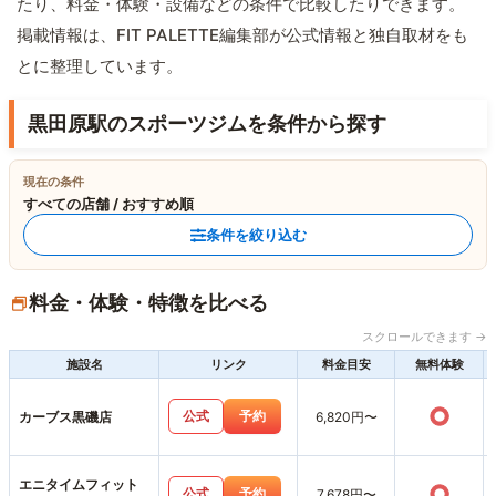
たり、料金・体験・設備などの条件で比較したりできます。
掲載情報は、FIT PALETTE編集部が公式情報と独自取材をも
とに整理しています。
黒田原駅のスポーツジムを条件から探す
現在の条件
すべての店舗 / おすすめ順
条件を絞り込む
料金・体験・特徴を比べる
スクロールできます →
施設名
リンク
料金目安
無料体験
○
公式
予約
カーブス黒磯店
6,820円〜
エニタイムフィット
○
公式
予約
7,678円〜