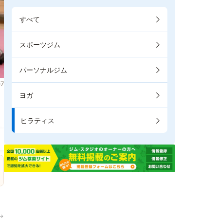
すべて
スポーツジム
パーソナルジム
7
ヨガ
き
ピラティス
→