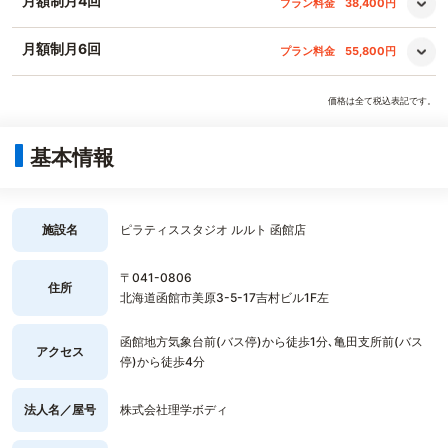
月額制月4回
プラン料金
38,400円
月額制月6回
プラン料金
55,800円
価格は全て税込表記です。
基本情報
施設名
ピラティススタジオ ルルト 函館店
〒041-0806
住所
北海道函館市美原3-5-17吉村ビル1F左
函館地方気象台前(バス停)から徒歩1分､亀田支所前(バス
アクセス
停)から徒歩4分
法人名／屋号
株式会社理学ボディ