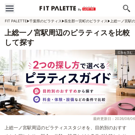
FIT PALETTE
千葉県のピラティス
長生郡一宮町のピラティス
上総一ノ宮駅
上総一ノ宮駅周辺のピラティスを比較
して探す
最終更新日：2026/08/06
上総一ノ宮駅周辺のピラティススタジオを、目的別のおすす